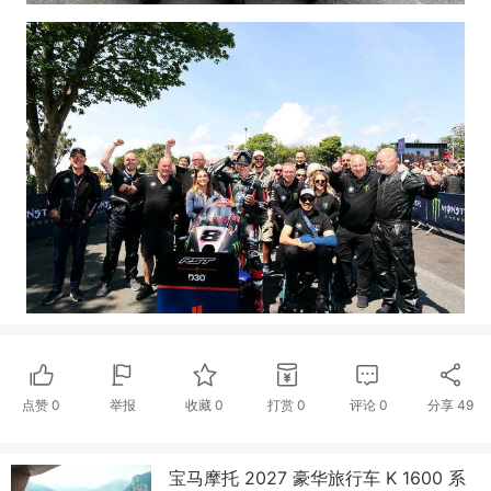
点赞
0
举报
收藏
0
打赏
0
评论
0
分享
49
宝马摩托 2027 豪华旅行车 K 1600 系