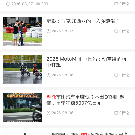
块，中国摩
2026-08-07
399
0评论
剪影：马克.加西亚的 “ 入乡随俗 ”
2026-08-07
0评论
2026 MotoMini 中国站：幼苗组的雨
中狂飙
2026-08-06
0评论
摩托
车比汽车更赚钱？本田Q1利润翻
倍，单季狂赚5307亿日元
2026-08-06
0评论
大阳牌电动两轮
摩托
车新车申报：最高