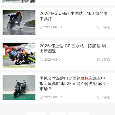
2026 MotoMini 中国站：160 组的雨
中驰骋
2026-08-04
0评论
2026 伟业达 GP 三水站：陈鹏基 刷
出新圈速
2026-08-04
0评论
国凤金丝鸟牌电动两轮
摩托
车新车申
报：最高时速52km 能否抢占短途出行
市场？
2026-08-04
0评论