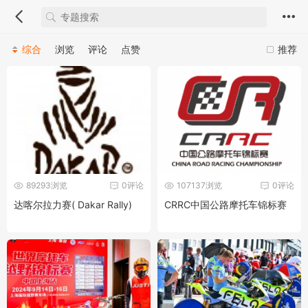
综合
浏览
评论
点赞
推荐
89293浏览
0评论
107137浏览
0评论
达喀尔拉力赛( Dakar Rally)
CRRC中国公路摩托车锦标赛