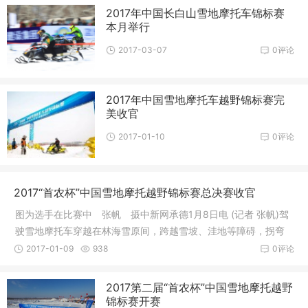
2017年中国长白山雪地摩托车锦标赛
本月举行
2017-03-07
0评论
2017年中国雪地摩托车越野锦标赛完
美收官
2017-01-10
0评论
2017“首农杯”中国雪地摩托越野锦标赛总决赛收官
图为选手在比赛中 张帆 摄中新网承德1月8日电 (记者 张帆)驾
驶雪地摩托车穿越在林海雪原间，跨越雪坡、洼地等障碍，拐弯
处掀起
2017-01-09
938
0评论
2017第二届“首农杯”中国雪地摩托越野
锦标赛开赛