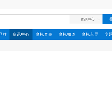
品牌
资讯中心
摩托赛事
摩托知道
摩托车展
专