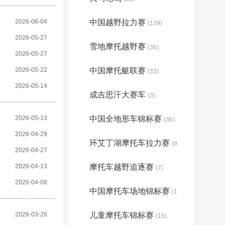
2026-06-04
中国越野拉力赛
(129)
2026-05-27
雪地摩托越野赛
(36)
2026-05-27
2026-05-22
中国摩托艇联赛
(33)
2026-05-14
成吉思汗大赛车
(3)
2026-05-13
中国全地形车锦标赛
(36)
2026-04-29
环艾丁湖摩托车拉力赛
(9
2026-04-27
2026-04-13
摩托车越野追逐赛
(7)
4)
2026-04-08
中国摩托车场地锦标赛
(1
2026-03-26
儿童摩托车锦标赛
(15)
7)