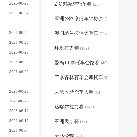
2026-06-23
ZIC超级摩托车赛
(23)
2026-06-22
亚洲公路摩托车锦标赛
(1
2026-06-21
澳门格兰披治大赛车
(115)
96)
2026-06-21
环塔拉力赛
(169)
2026-06-21
2026-06-21
曼岛TT摩托车公路赛
(40)
2026-06-21
三水森林赛车会摩托车大
2026-06-20
赛
大湾区摩托车大赛
(472)
(54)
2026-06-20
达喀尔拉力赛
(343)
2026-06-17
2026-06-16
亚洲天才杯
(37)
2026-06-04
天马论驾
(22)