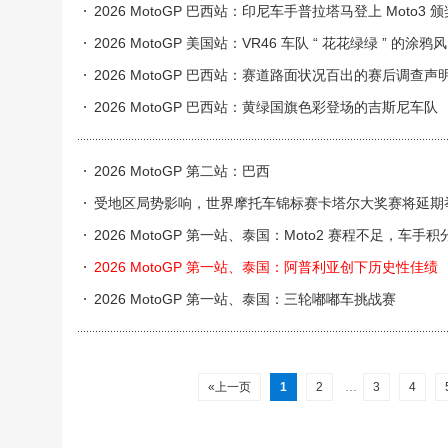
2026 MotoGP 巴西站：印尼车手普拉塔马登上 Moto3 
2026 MotoGP 美国站：VR46 车队 “ 花花绿绿 ” 的涂鸦风
2026 MotoGP 巴西站：赛道路面状况百出的赛后调查声
2026 MotoGP 巴西站：黄绿国旗色彩登场的吉斯尼车队
2026 MotoGP 第二站：巴西
受地区局势影响，世界摩托车锦标赛卡塔尔大奖赛将延期
2026 MotoGP 第一站、泰国：Moto2 赛程不足，车手
2026 MotoGP 第一站、泰国：阿普利亚创下历史性佳绩
2026 MotoGP 第一站、泰国：三轮嘟嘟车挑战赛
«上一页
1
2
…
3
4