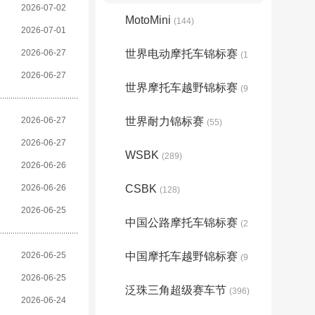
2026-07-02
MotoMini
(144)
2026-07-01
2026-06-27
世界电动摩托车锦标赛
(1
2026-06-27
世界摩托车越野锦标赛
(9
00)
2026-06-27
世界耐力锦标赛
(55)
3)
2026-06-27
WSBK
(289)
2026-06-26
2026-06-26
CSBK
(128)
2026-06-25
中国公路摩托车锦标赛
(2
2026-06-25
中国摩托车越野锦标赛
(9
73)
2026-06-25
泛珠三角超级赛车节
(396)
5)
2026-06-24