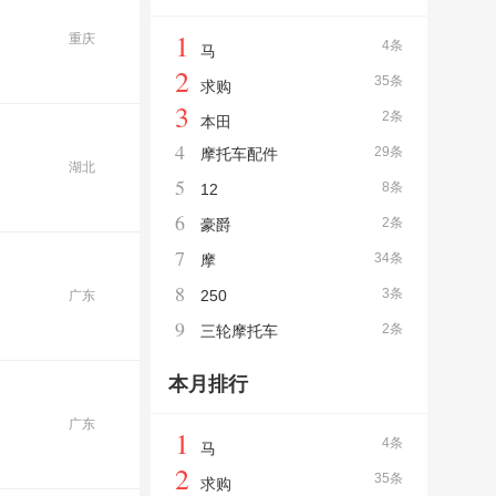
1
重庆
4条
马
2
35条
求购
3
2条
本田
4
29条
摩托车配件
湖北
5
8条
12
6
2条
豪爵
7
34条
摩
8
3条
250
广东
9
2条
三轮摩托车
本月排行
广东
1
4条
马
2
35条
求购