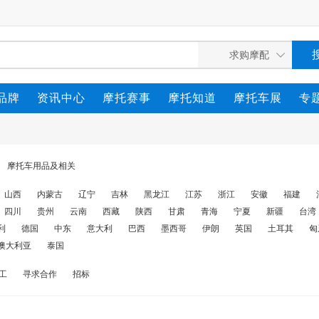
品牌
资讯中心
摩托赛事
摩托知道
摩托车展
专
摩托车用品及相关
山西
内蒙古
辽宁
吉林
黑龙江
江苏
浙江
安徽
福建
四川
贵州
云南
西藏
陕西
甘肃
青海
宁夏
新疆
台湾
利
德国
中东
意大利
巴西
墨西哥
伊朗
英国
土耳其
匈
澳大利亚
泰国
工
寻求合作
招标