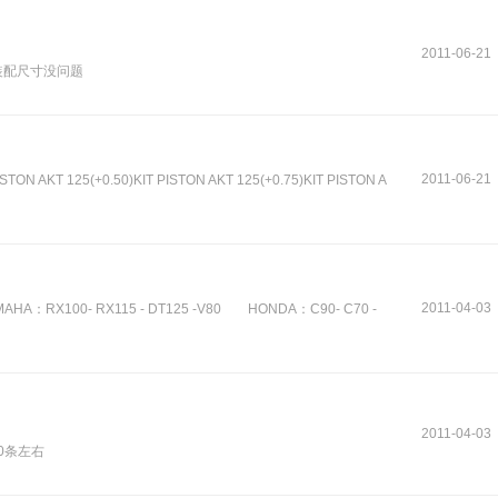
2011-06-21
装配尺寸没问题
2011-06-21
N AKT 125(+0.50)KIT PISTON AKT 125(+0.75)KIT PISTON A
2011-04-03
MAHA：RX100- RX115 - DT125 -V80 HONDA：C90- C70 -
2011-04-03
0条左右