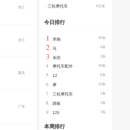
三轮摩托车
约2条
浙江
今日排行
1
35条
求购
浙江
2
4条
马
3
2条
本田
4
29条
摩托车配件
重庆
5
8条
12
6
34条
摩
7
2条
三轮摩托车
8
3条
踏板
广东
9
7条
125
本周排行