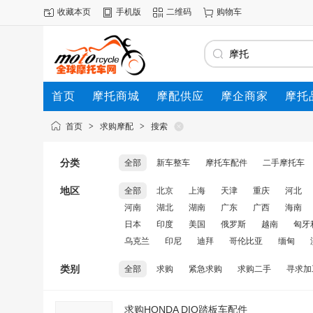
收藏本页
手机版
二维码
购物车
首页
摩托商城
摩配供应
摩企商家
摩托
动态
首页
>
求购摩配
>
搜索
分类
全部
新车整车
摩托车配件
二手摩托车
地区
全部
北京
上海
天津
重庆
河北
河南
湖北
湖南
广东
广西
海南
日本
印度
美国
俄罗斯
越南
匈牙
乌克兰
印尼
迪拜
哥伦比亚
缅甸
类别
全部
求购
紧急求购
求购二手
寻求加
求购HONDA DIO踏板车配件