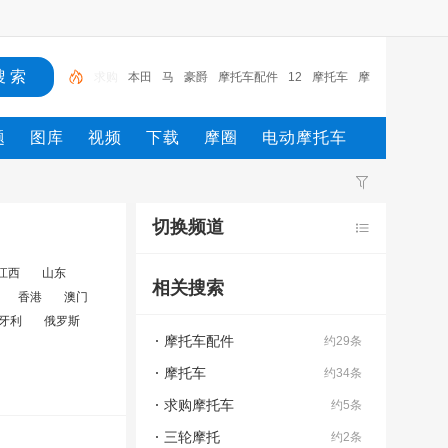
本田
马
豪爵
摩托车配件
12
摩托车
摩
踏板
求购摩托车
求购
题
图库
视频
下载
摩圈
电动摩托车
切换频道
江西
山东
相关搜索
香港
澳门
牙利
俄罗斯
摩托车配件
约29条
摩托车
约34条
求购摩托车
约5条
三轮摩托
约2条