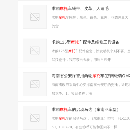
求购
摩托
车绳带、皮革、人造毛
求购
摩托
车绳带：黑色、白色、花绳、花圆绳量大
的货
求购125型
摩托
车配件及维修工具设备
求购125型
摩托
车配件全套，除发动机个别不要。
武汉也行，我可亲自去看，用途自己开
海南省公安厅警用两轮
摩托
车(济南轻骑QM2
海南省政府采购中心受海南省公安厅的委托，近期
加竞争。1、项目名称：海
求购
摩托
车的启动马达（东南亚车型）
求购
摩托
车的启动马达，（东南亚）型号：FL-110、FL
50、CUB-70。有些称呼可能和国内不一样