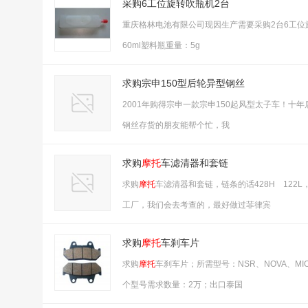
采购6工位旋转吹瓶机2台
重庆格林电池有限公司现因生产需要采购2台6工
60ml塑料瓶重量：5g
求购宗申150型后轮异型钢丝
2001年购得宗申一款宗申150起风型太子车！
钢丝存货的朋友能帮个忙，我
求购
摩托
车滤清器和套链
求购
摩托
车滤清器和套链，链条的话428H 122L
工厂，我们会去考查的，最好做过菲律宾
求购
摩托
车刹车片
求购
摩托
车刹车片；所需型号：NSR、NOVA、MIO
个型号需求数量：2万；出口泰国