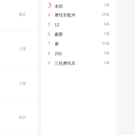
3
2条
本田
4
重庆
29条
摩托车配件
5
8条
12
6
2条
豪爵
7
34条
摩
上海
8
3条
250
9
2条
三轮摩托车
上海
四川