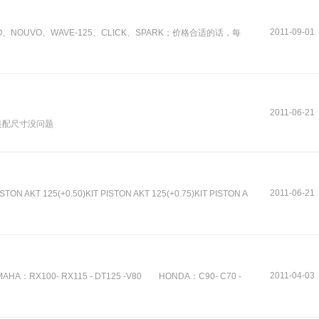
2011-09-01
NOUVO、WAVE-125、CLICK、SPARK；价格合适的话，每
2011-06-21
装配尺寸没问题
2011-06-21
ISTON AKT 125(+0.50)KIT PISTON AKT 125(+0.75)KIT PISTON A
2011-04-03
MAHA：RX100- RX115 - DT125 -V80 HONDA：C90- C70 -