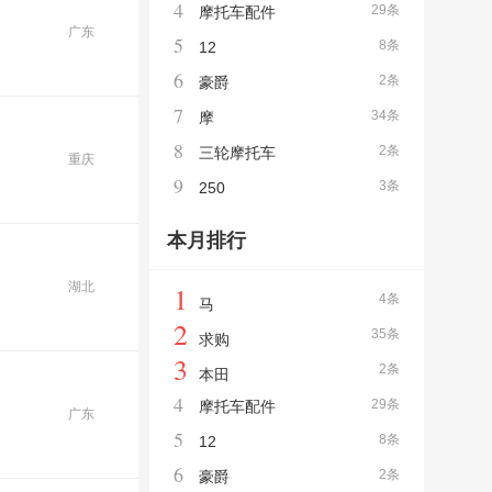
4
29条
摩托车配件
广东
5
8条
12
6
2条
豪爵
7
34条
摩
8
2条
三轮摩托车
重庆
9
3条
250
本月排行
湖北
1
4条
马
2
35条
求购
3
2条
本田
4
29条
摩托车配件
广东
5
8条
12
6
2条
豪爵