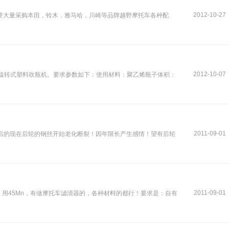
2012-10-27
要大量采购本田，铃木，雅马哈，川崎等品牌越野摩托车各种配
2012-10-07
位旋转式塑料吹瓶机。要求参数如下：使用材料：聚乙烯瓶子体积：
2011-09-01
十年后的现在后轮的钢丝开始老化断裂！因年限长产生感情！望有后轮
2011-09-01
L，用45Mn，有做摩托车滤清器的，各种材料的都行！要求是：自有