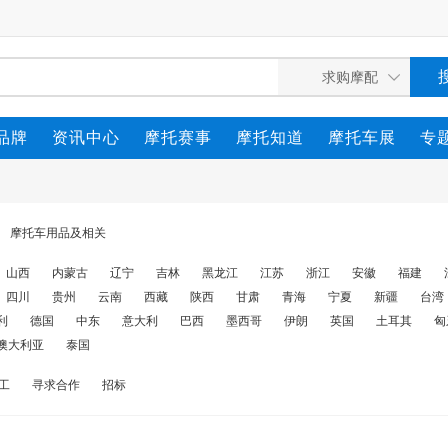
品牌
资讯中心
摩托赛事
摩托知道
摩托车展
专
摩托车用品及相关
山西
内蒙古
辽宁
吉林
黑龙江
江苏
浙江
安徽
福建
四川
贵州
云南
西藏
陕西
甘肃
青海
宁夏
新疆
台湾
利
德国
中东
意大利
巴西
墨西哥
伊朗
英国
土耳其
匈
澳大利亚
泰国
工
寻求合作
招标