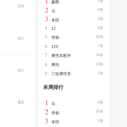
1
2条
豪爵
贵州
2
4条
马
3
2条
本田
4
8条
12
5
35条
求购
浙江
6
7条
125
7
29条
摩托车配件
8
34条
摩托
浙江
9
2条
三轮摩托车
本周排行
1
重庆
4条
马
2
35条
求购
3
2条
本田