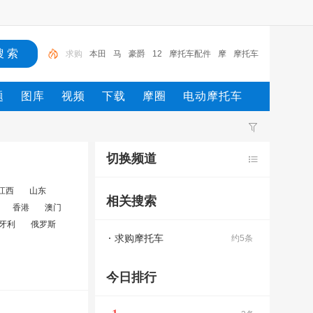
本田
马
豪爵
12
摩托车配件
摩
摩托车
踏板
求购摩托车
求购
题
图库
视频
下载
摩圈
电动摩托车
切换频道
江西
山东
相关搜索
香港
澳门
牙利
俄罗斯
求购摩托车
约5条
今日排行