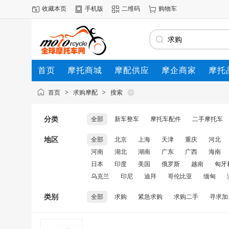
收藏本页
手机版
二维码
购物车
首页
摩托商城
摩配供应
摩企商家
摩托
动态
首页
>
求购摩配
>
搜索
分类
全部
新车整车
摩托车配件
二手摩托车
地区
全部
北京
上海
天津
重庆
河北
河南
湖北
湖南
广东
广西
海南
日本
印度
美国
俄罗斯
越南
匈牙
乌克兰
印尼
迪拜
哥伦比亚
缅甸
类别
全部
求购
紧急求购
求购二手
寻求加