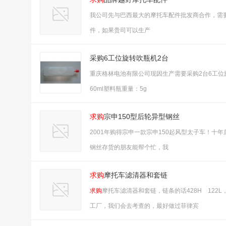
我公司先与巴西最大的摩托车配件批发商合作，需
件，如果贵司可以生产
采购6工位旋转吹瓶机2台
重庆格林电池有限公司现因生产需要采购2台6工
60ml塑料瓶重量：5g
求购
宗申150型后轮异型钢丝
2001年购得宗申一款宗申150起风型太子车！
钢丝存货的朋友能帮个忙，我
求购
摩托车滤清器和套链
求购
摩托车滤清器和套链，链条的话428H 122
工厂，我们会去考查的，最好做过菲律宾