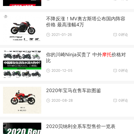
不降反涨！MV奥古斯塔公布国内阵容
价格 最高涨幅4万
2021-01-26
0评论
你的川崎Ninja买贵了 中外
摩托
价格对
比
2020-12-05
0评论
2020年宝马在售车款图鉴
2020-08-28
0评论
2020贝纳利全系车型售价一览表