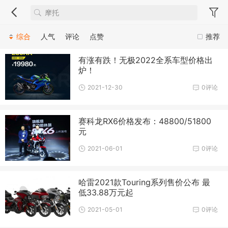
综合
人气
评论
点赞
推荐
有涨有跌！无极2022全系车型价格出
炉！
2021-12-30
0评论
赛科龙RX6价格发布：48800/51800
元
2021-06-01
0评论
哈雷2021款Touring系列售价公布 最
低33.88万元起
2021-05-01
0评论