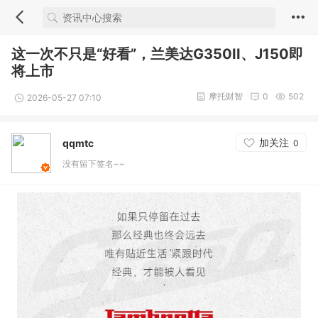
这一次不只是“好看”，兰美达G350II、J150即
将上市
摩托财智
0
502
2026-05-27 07:10
加关注
qqmtc
0
没有留下签名~~