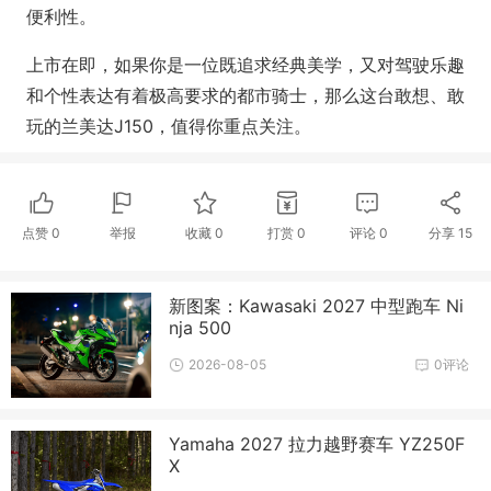
便利性。
上市在即，如果你是一位既追求经典美学，又对驾驶乐趣
和个性表达有着极高要求的都市骑士，那么这台敢想、敢
玩的兰美达J150，值得你重点关注。
点赞
0
举报
收藏
0
打赏
0
评论
0
分享
15
新图案：Kawasaki 2027 中型跑车 Ni
nja 500
2026-08-05
0评论
Yamaha 2027 拉力越野赛车 YZ250F
X