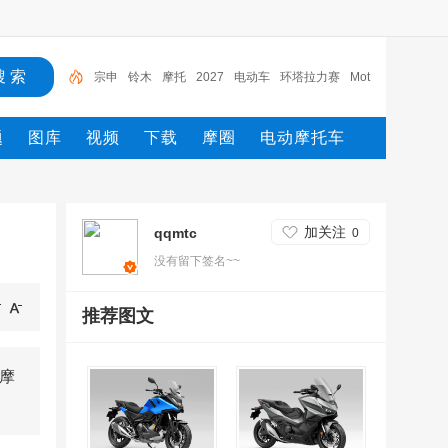
宗申
铃木
摩托
2027
电动车
环塔拉力赛
Mot
o2
MXGP
Moto3
yamaha
宗申
题
图库
视频
下载
摩圈
电动摩托车
加关注
qqmtc
0
没有留下签名~~
推荐图文
。摩