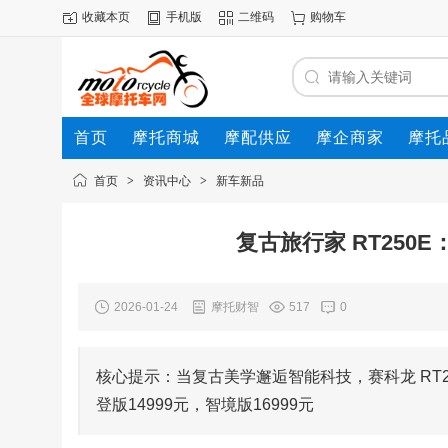
收藏本页
手机版
二维码
购物车
首页
摩托商城
摩配供应
摩企商家
摩托
动态
首页
>
资讯中心
>
新车新品
复古旅行家 RT250
2026-01-24
摩托财智
517
0
核心提示：当复古美学邂逅智能科技，赛科龙 RT25
登版14999元，智境版16999元