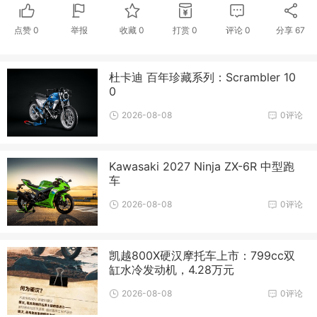
点赞
0
举报
收藏
0
打赏
0
评论
0
分享
67
杜卡迪 百年珍藏系列：Scrambler 10
0
2026-08-08
0评论
Kawasaki 2027 Ninja ZX-6R 中型跑
车
2026-08-08
0评论
凯越800X硬汉摩托车上市：799cc双
缸水冷发动机，4.28万元
2026-08-08
0评论