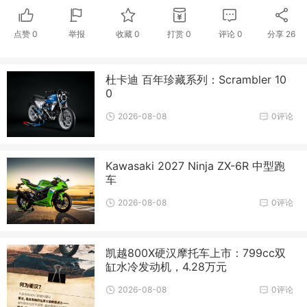
点赞
0
举报
收藏
0
打赏
0
评论
0
分享
26
杜卡迪 百年珍藏系列：Scrambler 10
0
2026-08-08
0评论
Kawasaki 2027 Ninja ZX-6R 中型跑
车
2026-08-08
0评论
凯越800X硬汉摩托车上市：799cc双
缸水冷发动机，4.28万元
2026-08-08
0评论