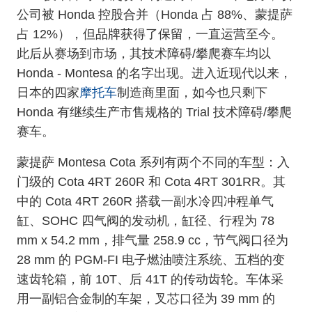
公司被 Ho
nda 控股合并（Ho
nda 占 88%、蒙提萨
占 12%），但品牌获得了保留，一直运营至今。
此后从赛场到市场，其技术障碍/攀爬赛车均以
Ho
nda - Mo
ntesa 的名字出现。进入近现代以来，
摩托车
日本的四家
制造商里面，如今也只剩下
Ho
nda 有继续生产市售规格的 Trial 技术障碍/攀爬
赛车。
蒙提萨 Mo
ntesa Cota 系列有两个不同的车型：入
门级的 Cota 4RT 260R 和 Cota 4RT 301RR。其
中的 Cota 4RT 260R 搭载一副水冷四冲程单气
缸、SOHC 四气阀的发动机，缸径、行程为 78
mm x 54.2 mm，排气量 258.9 cc，节气阀口径为
28 mm 的 PGM-FI 电子燃油喷注系统、五档的变
速齿轮箱，前 10T、后 41T 的传动齿轮。车体采
用一副铝合金制的车架，叉芯口径为 39 mm 的