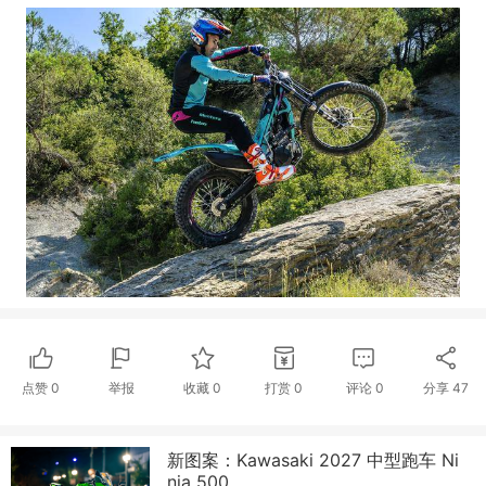
点赞
0
举报
收藏
0
打赏
0
评论
0
分享
47
新图案：Kawasaki 2027 中型跑车 Ni
nja 500