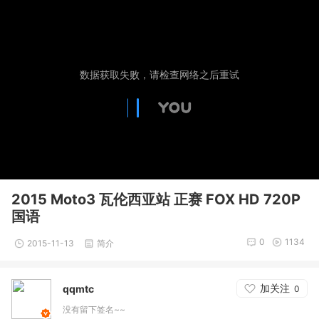
2015 Moto3 瓦伦西亚站 正赛 FOX HD 720P
国语
0
1134
2015-11-13
简介
加关注
qqmtc
0
没有留下签名~~