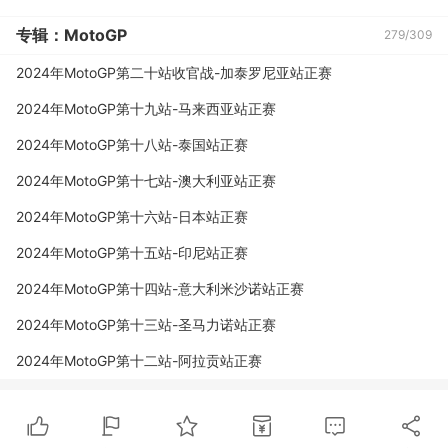
专辑：MotoGP
279/309
2024年MotoGP第二十站收官战-加泰罗尼亚站正赛
2024年MotoGP第十九站-马来西亚站正赛
2024年MotoGP第十八站-泰国站正赛
2024年MotoGP第十七站-澳大利亚站正赛
2024年MotoGP第十六站-日本站正赛
2024年MotoGP第十五站-印尼站正赛
2024年MotoGP第十四站-意大利米沙诺站正赛
2024年MotoGP第十三站-圣马力诺站正赛
2024年MotoGP第十二站-阿拉贡站正赛
2024年MotoGP第十一站-澳地利站正赛
2024年MotoGP第十站-英国银石站正赛