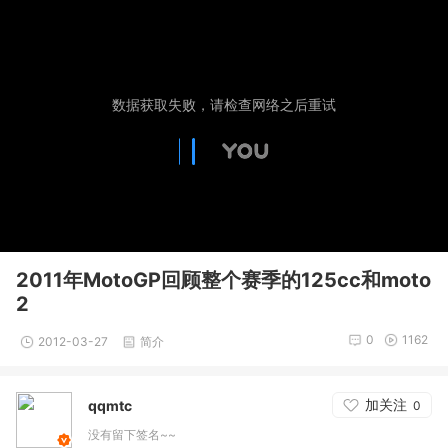
2011年MotoGP回顾整个赛季的125cc和moto
2
0
1162
2012-03-27
简介
加关注
qqmtc
0
没有留下签名~~