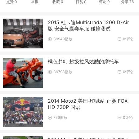
点赞
0
举报
收藏
0
打赏
0
评论
0
分享
76
2024年MotoGP第九站-德国站正赛
2024年MotoGP第八站-荷兰站正赛
2015 杜卡迪Multistrada 1200 D-Air
版 安全气囊赛车服 碰撞测试
2024年MotoGP第七站-意大利正赛
39949播放
0评论
2024年MotoGP第六站-加泰正赛
2024MotoGP第四站-西班牙正赛
橘色梦幻 超级拉风炫酷的摩托车
2024MotoGP第三站-美国正赛
39793播放
0评论
2024MotoGP第二站-葡萄牙正赛
2024MotoGP揭幕站-卡塔尔站正赛
2023年MotoGP第二十站瓦伦西亚正赛
2014 Moto2 美国-印城站 正赛 FOX
HD 720P 国语
2023年MotoGP第十九站卡塔尔正赛
779播放
0评论
2023年MotoGP第十八站马来西亚正赛
2023年MotoGP第十七站泰国正赛