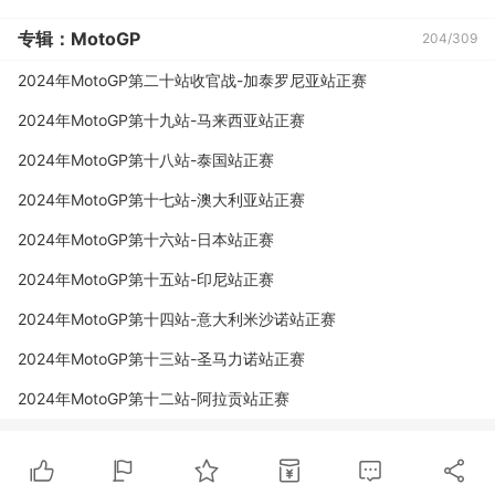
专辑：MotoGP
204/309
2024年MotoGP第二十站收官战-加泰罗尼亚站正赛
2024年MotoGP第十九站-马来西亚站正赛
2024年MotoGP第十八站-泰国站正赛
2024年MotoGP第十七站-澳大利亚站正赛
2024年MotoGP第十六站-日本站正赛
2024年MotoGP第十五站-印尼站正赛
2024年MotoGP第十四站-意大利米沙诺站正赛
2024年MotoGP第十三站-圣马力诺站正赛
2024年MotoGP第十二站-阿拉贡站正赛
2024年MotoGP第十一站-澳地利站正赛
2024年MotoGP第十站-英国银石站正赛