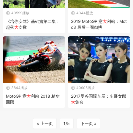
40599播放
4044播放
《培你安驾》基础篇第二集：
2019 MotoGP 意
大
利站：Mot
起落
大
支撑
o3 最后一圈肉搏
3844播放
40905播放
MotoGP 意
大
利站 2018 精华
2017曼谷国际车展：车展女郎
回顾
大
集合
« 上一页
1
/5
下一页 »