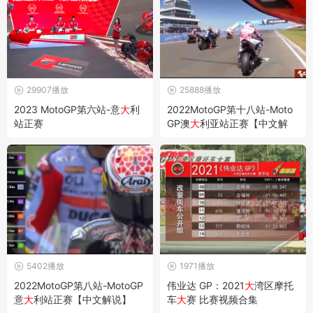
29907播放
25888播放
2023 MotoGP第六站-意
大
利
2022MotoGP第十八站-Moto
站正赛
GP澳
大
利亚站正赛【中文解
说】
5402播放
1971播放
2022MotoGP第八站-MotoGP
伟业达 GP：2021
大
湾区摩托
意
大
利站正赛【中文解说】
车
大
赛 比赛视频合集