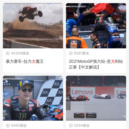
40308播放
6597播放
暴力赛车-拉力
大
魔王
2021MotoGP第六站-意
大
利站
正赛【中文解说】
5460播放
5354播放