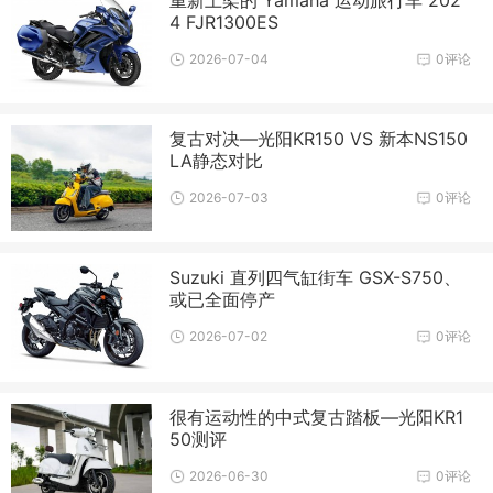
4 FJR1300ES
2026-07-04
0评论
复古对决—光阳KR150 VS 新本NS150
LA静态对比
2026-07-03
0评论
Suzuki 直列四气缸街车 GSX-S750、
或已全面停产
2026-07-02
0评论
很有运动性的中式复古踏板—光阳KR1
50测评
2026-06-30
0评论