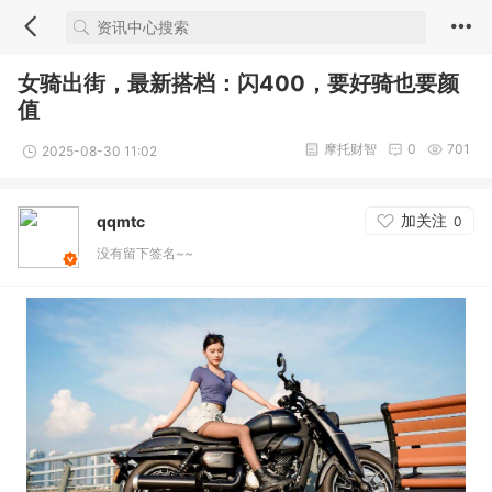
女骑出街，最新搭档：闪400，要好骑也要颜
值
摩托财智
0
701
2025-08-30 11:02
加关注
qqmtc
0
没有留下签名~~