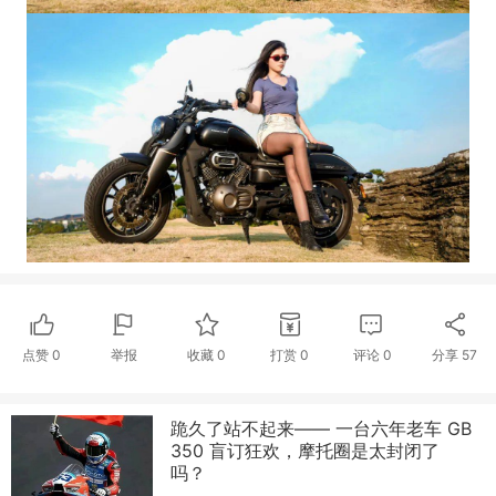
点赞
0
举报
收藏
0
打赏
0
评论
0
分享
57
跪久了站不起来—— 一台六年老车 GB
350 盲订狂欢，摩托圈是太封闭了
吗？