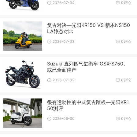
2026-07-04
0评论
复古对决—光阳KR150 VS 新本NS150
LA静态对比
2026-07-03
0评论
Suzuki 直列四气缸街车 GSX-S750、
或已全面停产
2026-07-02
0评论
很有运动性的中式复古踏板—光阳KR1
50测评
2026-06-30
0评论