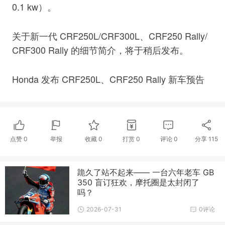
0.1 kw）。
关于新一代 CRF250L/CRF300L、CRF250 Rally/
CRF300 Rally 的细节简介，将于稍后发布。
Ho
nda 发布 CRF250L、CRF250 Rally 新车预告
点赞
0
举报
收藏
0
打赏
0
评论
0
分享
115
跪久了站不起来—— 一台六年老车 GB
350 盲订狂欢，摩托圈是太封闭了
吗？
2026-07-31
0评论