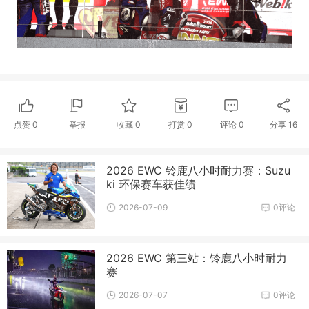
点赞
0
举报
收藏
0
打赏
0
评论
0
分享
16
2026 EWC 铃鹿八小时耐力赛：Suzu
ki 环保赛车获佳绩
2026-07-09
0评论
2026 EWC 第三站：铃鹿八小时耐力
赛
2026-07-07
0评论