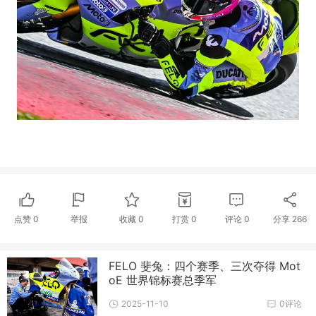
点赞
0
举报
收藏
0
打赏
0
评论
0
分享
266
FELO 斐兔：四个赛季、三次夺得 Mot
oE 世界锦标赛总季军
2025-11-10
0评论