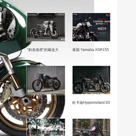
“刺龙画虎”的爆改大
泰国 Yamaha XSR155
外形老旧，心脏增压-P
杜卡迪Hypermotard 93