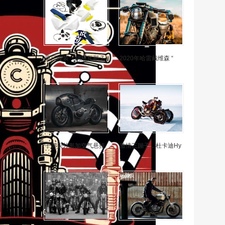
原厂改装：胡斯瓦那 7
2020年哈雷戴维森 “
子弹头外形加空气悬挂
激情三蹦子，杜卡迪Hy