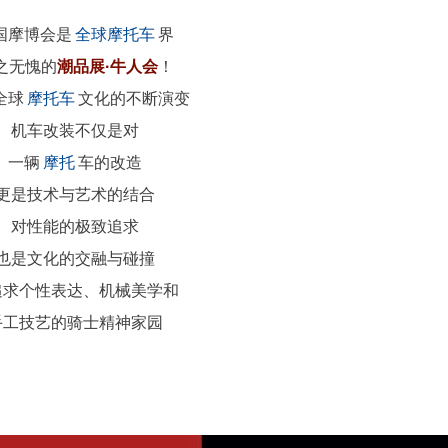
国摩博会是
全球摩托车
界
之无愧的
潮品展·牛人会
！
全球
摩托车
文化的不断演变
机车改装不仅是对
一辆
摩托
车的改造
更是技术与艺术的结合
对性能的极致追求
也是文化的交融与碰撞
追求个性表达、机械美学和
手工技艺的骑士精神家园