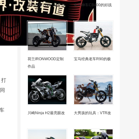
RE3改装日记：玩复古
本田神车CB400的好战
荷兰IRONWOOD定制
宝马经典老车R90的极
作品
，打
共同
车
川崎Ninja H2最亮眼改
大男孩的玩具：VTR改