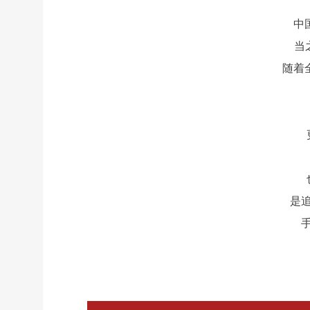
中
当
随着
是