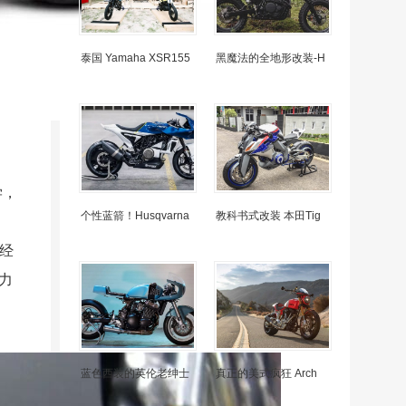
泰国 Yamaha XSR155
黑魔法的全地形改装-H
学，
个性蓝箭！Husqvarna
教科书式改装 本田Tig
经
力
蓝色西装的英伦老绅士
真正的美式疯狂 Arch