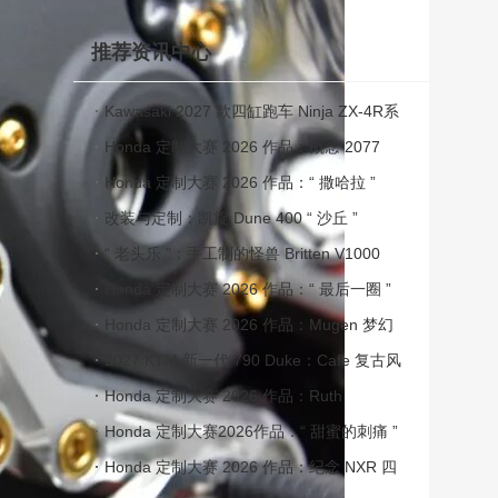
推荐资讯中心
Kawasaki 2027 款四缸跑车 Ninja ZX-4R系
列
Honda 定制大赛 2026 作品：概念 2077
Honda 定制大赛 2026 作品：“ 撒哈拉 ”
改装与定制：凯旋 Dune 400 “ 沙丘 ”
“ 老头乐 ”：手工制的怪兽 Britten V1000
Honda 定制大赛 2026 作品：“ 最后一圈 ”
Honda 定制大赛 2026 作品：Mugen 梦幻
2027 KTM 新一代 790 Duke：Cafe 复古风
格的原厂改装
Honda 定制大赛 2026 作品：Ruth
Honda 定制大赛2026作品：“ 甜蜜的刺痛 ”
Honda 定制大赛 2026 作品：纪念 NXR 四