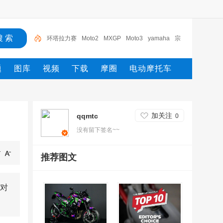
环塔拉力赛
Moto2
MXGP
Moto3
yamaha
宗
申
摩托
铃木
电动车
2027
题
图库
视频
下载
摩圈
电动摩托车
加关注
qqmtc
0
没有留下签名~~
推荐图文
对