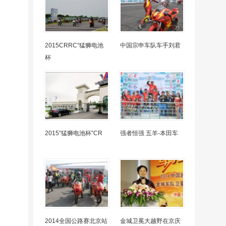
2015CRRC“猛狮电池
中国宗申车队车手刘君
杯
2015“猛狮电池杯”CR
强者恒强 五羊-本田车
2014全国公路赛北京站
金城卫冕大越野在京庆