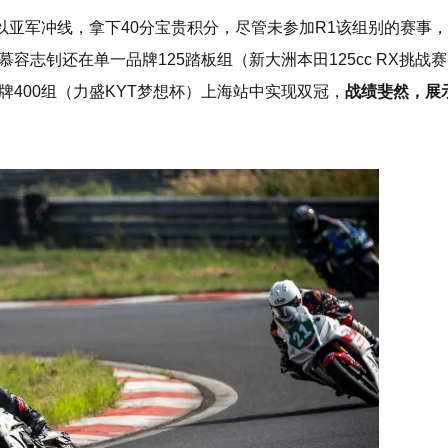
以亚军冲线，拿下40分宝贵积分，尽管未参加R1该组别的赛事
志钊还在单一品牌125踏板组（新大洲本田125cc RX挑战
400组（力盛KYT梦想杯）上海站中实现双冠，
战绩斐然，展