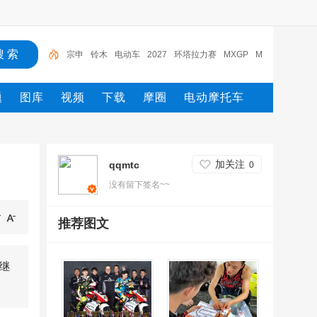
宗申
铃木
电动车
2027
环塔拉力赛
MXGP
M
oto2
摩托车
yamaha
摩托
题
图库
视频
下载
摩圈
电动摩托车
加关注
qqmtc
0
没有留下签名~~
推荐图文
m继