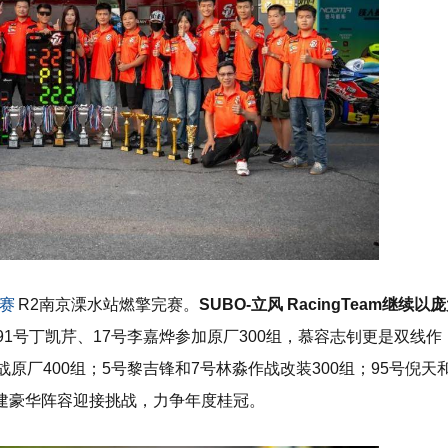
赛
R2南京溧水站燃擎完赛。
SUBO-立风 RacingTeam继续以
、91号丁凯芹、17号李嘉烨参加原厂300组，慕容志钊更是双线作
原厂400组；5号黎吉锋和7号林淼作战改装300组；95号倪天和
组建豪华阵容迎接挑战，力争年度桂冠。