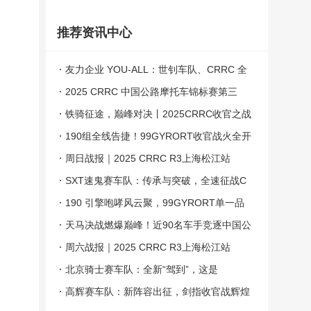
推荐资讯中心
友力企业 YOU-ALL：世钊车队、CRRC 全
国赛谱写佳绩
2025 CRRC 中国公路摩托车锦标赛第三
站、上海：赛事成绩
铁骑征途，巅峰对决丨2025CRRC收官之战
圆满落幕
190组全线告捷！99GYRORT收官战火全开
周日战报｜2025 CRRC R3上海松江站
SXT速鬼赛车队：传承与突破，全速征战C
RRC
190 引擎咆哮风云聚，99GYRORT单一品
牌190组别再掀狂潮！
天马决战燃爆巅峰！近90名车手竞逐中国公
路摩托荣耀
周六战报｜2025 CRRC R3上海松江站
北京骑士赛车队：全新“驾到”，这是
要“飙”出新高度！
高辉赛车队：新阵容出征，剑指收官战辉煌