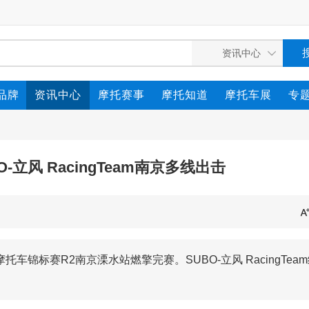
品牌
资讯中心
摩托赛事
摩托知道
摩托车展
专
-立风 RacingTeam南京多线出击
摩托车锦标赛R2南京溧水站燃擎完赛。SUBO-立风 RacingTea