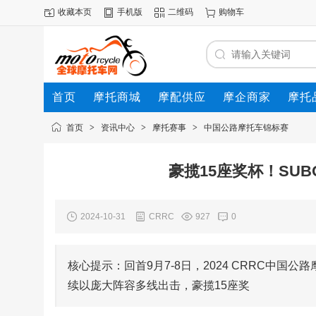
收藏本页
手机版
二维码
购物车
首页
摩托商城
摩配供应
摩企商家
摩托
动态
首页
>
资讯中心
>
摩托赛事
>
中国公路摩托车锦标赛
豪揽15座奖杯！SUBO
2024-10-31
CRRC
927
0
核心提示：回首9月7-8日，2024 CRRC中国公路
续以庞大阵容多线出击，豪揽15座奖