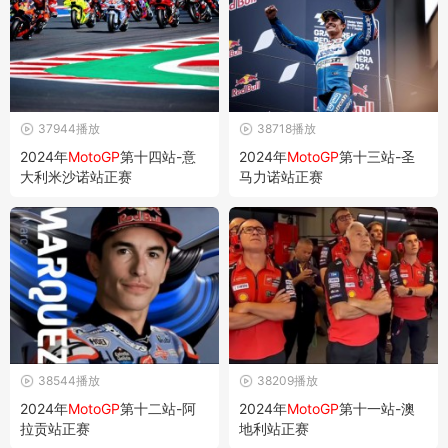
37944播放
38718播放
2024年
MotoGP
第十四站-意
2024年
MotoGP
第十三站-圣
大利米沙诺站正赛
马力诺站正赛
38544播放
38209播放
2024年
MotoGP
第十二站-阿
2024年
MotoGP
第十一站-澳
拉贡站正赛
地利站正赛