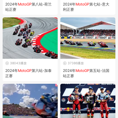
2024年
MotoGP
第八站-荷兰
2024年
MotoGP
第七站-意大
站正赛
利正赛
38043播放
37386播放
2024年
MotoGP
第六站-加泰
2024年
MotoGP
第五站-法国
正赛
站正赛