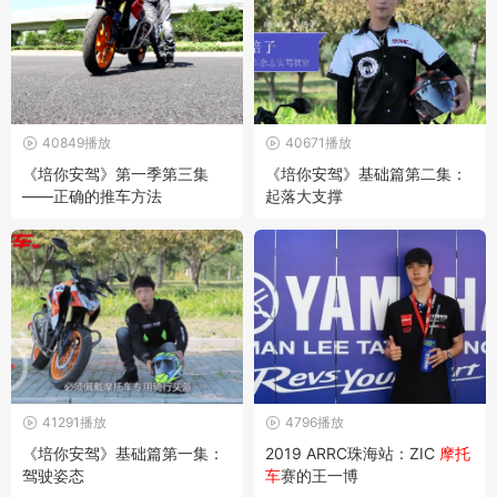
40849播放
40671播放
《培你安驾》第一季第三集
《培你安驾》基础篇第二集：
——正确的推车方法
起落大支撑
41291播放
4796播放
《培你安驾》基础篇第一集：
2019 ARRC珠海站：ZIC
摩托
驾驶姿态
车
赛的王一博