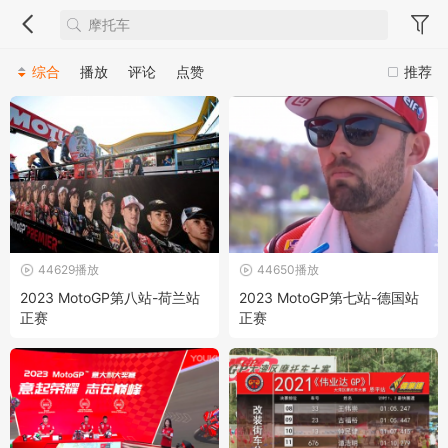
综合
播放
评论
点赞
推荐
44629播放
44650播放
2023 MotoGP第八站-荷兰站
2023 MotoGP第七站-德国站
正赛
正赛