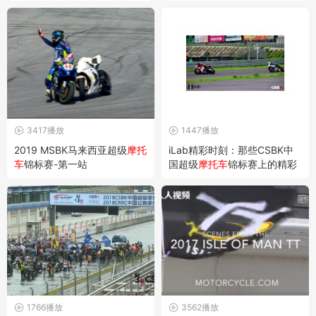
3417播放
1447播放
2019 MSBK马来西亚超级
摩托
iLab精彩时刻：那些CSBK中
车
锦标赛-第一站
国超级
摩托车
锦标赛上的精彩
瞬间
1766播放
3562播放