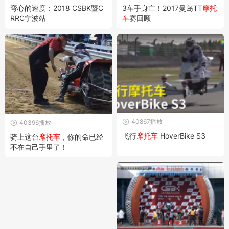
弯心的速度：2018 CSBK暨C
3车手身亡！2017曼岛TT
摩托
RRC宁波站
车
赛回顾
40867播放
40396播放
飞行
摩托车
HoverBike S3
骑上这台
摩托车
，你的命已经
不在自己手里了！