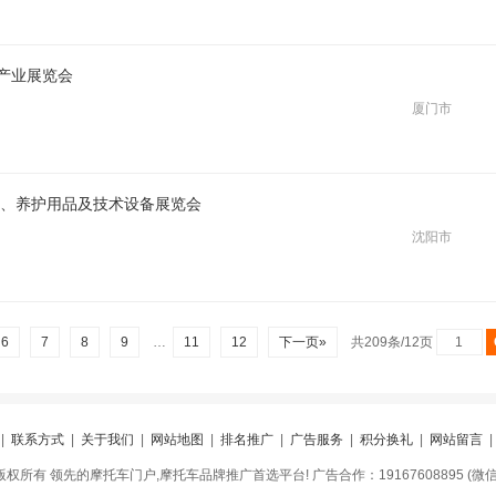
源产业展览会
厦门市
脂、养护用品及技术设备展览会
沈阳市
6
7
8
9
…
11
12
下一页»
共209条/12页
|
联系方式
|
关于我们
|
网站地图
|
排名推广
|
广告服务
|
积分换礼
|
网站留言
网 版权所有 领先的摩托车门户,摩托车品牌推广首选平台! 广告合作：19167608895 (微信同