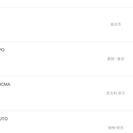
南京市
PO
泰国 - 曼谷
ICMA
意大利-米兰
UTO
缅甸-仰光