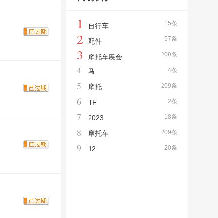
1
15条
自行车
2
57条
配件
3
209条
摩托车展会
4
4条
马
5
209条
摩托
6
2条
TF
7
18条
2023
8
209条
摩托车
9
20条
12