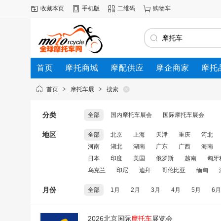
收藏本页
手机版
二维码
购物车
首页
摩托商城
摩配供应
摩企商家
摩托
动态
首页
>
摩托车展
>
搜索
分类
全部
国内摩托车展会
国际摩托车展会
地区
全部
北京
上海
天津
重庆
河北
河南
湖北
湖南
广东
广西
海南
日本
印度
美国
俄罗斯
越南
匈牙
乌克兰
印尼
迪拜
哥伦比亚
缅甸
月份
全部
1月
2月
3月
4月
5月
6月
2026北京国际
摩托车
展览会