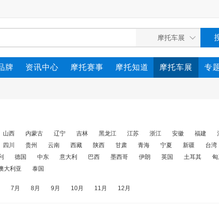
品牌
资讯中心
摩托赛事
摩托知道
摩托车展
专
山西
内蒙古
辽宁
吉林
黑龙江
江苏
浙江
安徽
福建
四川
贵州
云南
西藏
陕西
甘肃
青海
宁夏
新疆
台湾
利
德国
中东
意大利
巴西
墨西哥
伊朗
英国
土耳其
匈
澳大利亚
泰国
7月
8月
9月
10月
11月
12月