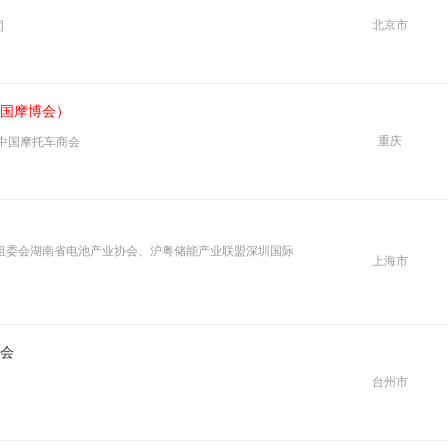
北京市
司
国摩博会）
重庆
 中国摩托车商会
会组委会湖南省电池产业协会、沪粤储能产业联盟深圳国际
上海市
会
台州市