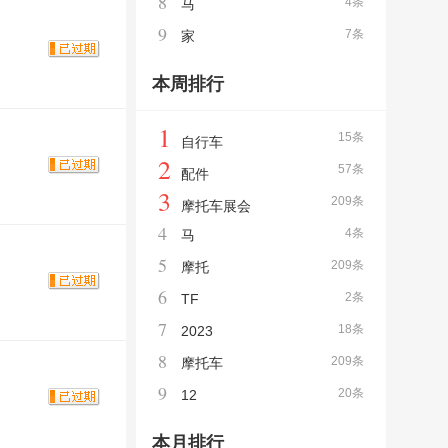
8
4条
马
9
7条
家
本周排行
1
15条
自行车
2
57条
配件
3
209条
摩托车展会
4
4条
马
5
209条
摩托
6
2条
TF
7
18条
2023
8
209条
摩托车
9
20条
12
本月排行