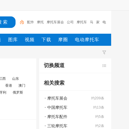
配件
摩托
摩托车展会
公司
摩托车
马
家
电
电动车
自行车
题
图库
视频
下载
摩圈
电动摩托车
切换频道
江西
山东
相关搜索
香港
澳门
牙利
俄罗斯
摩托车展会
约209条
中国摩托车
约13条
摩托车配件
约5条
三轮摩托车
约2条