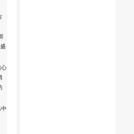
方
新
会盛
核心
精
的
略中