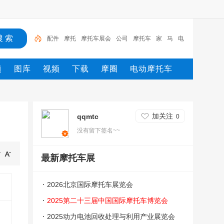
配件
摩托
摩托车展会
公司
摩托车
家
马
电
电动车
自行车
题
图库
视频
下载
摩圈
电动摩托车
加关注
qqmtc
0
没有留下签名~~
最新摩托车展
2026北京国际摩托车展览会
2025第二十三届中国国际摩托车博览会
（中国摩博会）
2025动力电池回收处理与利用产业展览会