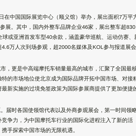
-13日在中国国际展览中心（顺义馆）举办，展出面积7万平
参展。其中，国内外整车品牌企业46家，展出整车超830
全球或亚洲
首发车型40
余款，涵盖豪华巡航、运动仿赛、
.6万人次到场参观，超2000名媒
体及KOL参与报道
展
城市，更是中高端摩托车销量最高的城市，汇聚了全国最
独特的市场地位使北京成为国际品牌开拓中国市场、对接
府最新实
施的
过境免签
政策为国际参展商提供了更加便捷
源。届时各国使领馆代表以及外商参观展会，第一时间领
外竞争力，为中国摩托车行业的国际化进程注入了新的活
，携手探索中国市场的无
限机遇。