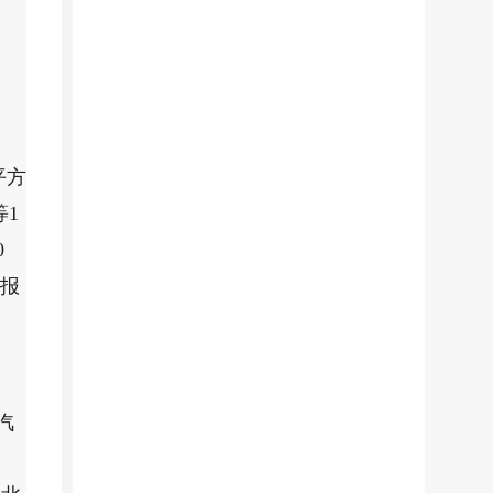
平方
等
1
0
与报
国汽