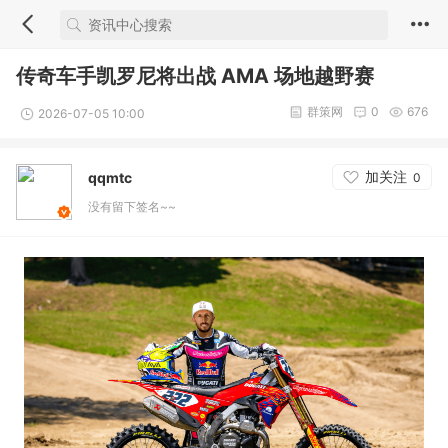
传奇车手凯罗尼将出战 AMA 场地越野赛
群策网
0
676
2026-07-05 10:00
加关注
qqmtc
0
没有留下签名~~