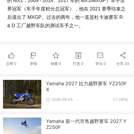
的 MX2，2009 - 2014、2017 年的 MX1/MXGP）车手世
界冠军（车手年度积分总冠军），他在 2021 赛季结束之
后退出了 MXGP。过去的两年，他一直是杜卡迪赛车 R
& D 工厂越野车队的测试车手之一。
点赞
0
举报
收藏
0
打赏
0
评论
0
分享
33
Yamaha 2027 拉力越野赛车 YZ250F
X
2026-08-05
0评论
Yamaha 新一代市售越野赛车 2027 Y
Z250F