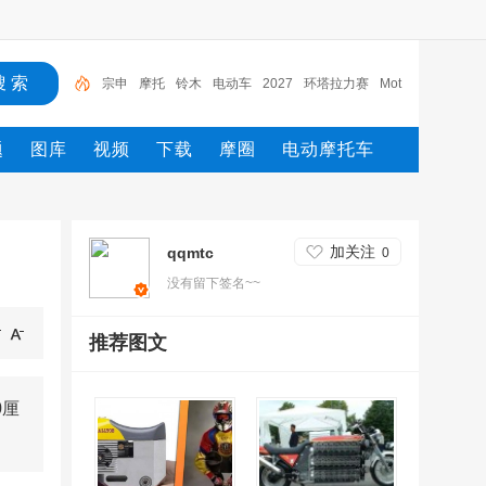
宗申
摩托
铃木
电动车
2027
环塔拉力赛
Mot
o2
MXGP
Moto3
yamaha
题
图库
视频
下载
摩圈
电动摩托车
加关注
qqmtc
0
没有留下签名~~
推荐图文
0厘