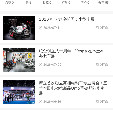
点赞
0
举报
收藏
0
打赏
0
评论
0
分享
55
2026 杜卡迪摩托周：小型车展
2026-07-11
0评论
纪念创立八十周年，Vespa 在本土举
办老车展
2026-07-09
0评论
摩企首次独立亮相电动车专业展会！五
羊本田电动携新品Umo重磅登陆华南
展
2026-06-16
0评论