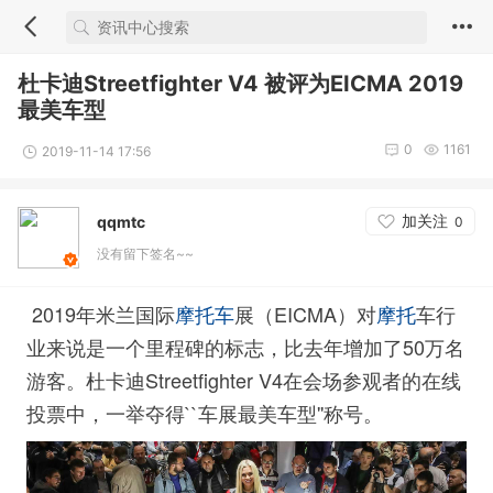
杜卡迪Streetfighter V4 被评为EICMA 2019
最美车型
0
1161
2019-11-14 17:56
加关注
qqmtc
0
没有留下签名~~
2019年米兰国际
展（EICMA）对
车行
摩托车
摩托
业来说是一个里程碑的标志，比去年增加了50万名
游客。杜卡迪Streetfighter V4在会场参观者的在线
投票中，一举夺得``车展最美车型''称号。