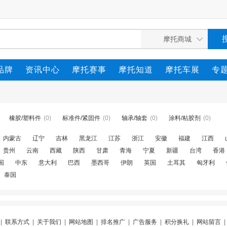
品牌
资讯中心
摩托赛事
摩托知道
摩托车展
专
橡胶/塑料件
(0)
标准件/紧固件
(0)
轴承/轴套
(0)
涂料/粘胶剂
(0)
内蒙古
辽宁
吉林
黑龙江
江苏
浙江
安徽
福建
江西
贵州
云南
西藏
陕西
甘肃
青海
宁夏
新疆
台湾
香港
国
中东
意大利
巴西
墨西哥
伊朗
英国
土耳其
匈牙利
泰国
|
联系方式
|
关于我们
|
网站地图
|
排名推广
|
广告服务
|
积分换礼
|
网站留言