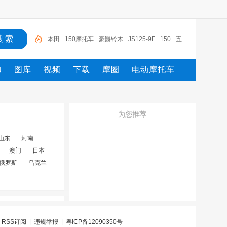
本田
150摩托车
豪爵铃木
JS125-9F
150
五
羊-本田
五羊本田摩托
摩托车
豪爵铃木骊驰
JS11
题
图库
视频
下载
摩圈
电动摩托车
0-9H
为您推荐
山东
河南
澳门
日本
俄罗斯
乌克兰
|
RSS订阅
|
违规举报
|
粤ICP备12090350号