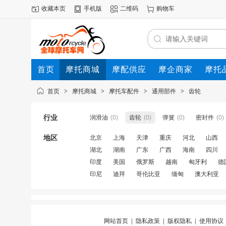
收藏本页
手机版
二维码
购物车
首页
摩托商城
摩配供应
摩企商家
摩托
动态
首页
>
摩托商城
>
摩托车配件
>
通用部件
>
齿轮
行业
润滑油
(0)
齿轮
(0)
弹簧
(0)
密封件
(0)
地区
北京
上海
天津
重庆
河北
山西
湖北
湖南
广东
广西
海南
四川
印度
美国
俄罗斯
越南
匈牙利
德
印尼
迪拜
哥伦比亚
缅甸
澳大利亚
网站首页
|
隐私政策
|
版权隐私
|
使用协议