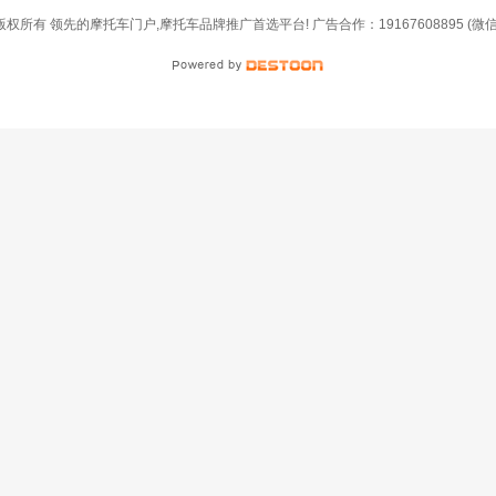
网 版权所有 领先的摩托车门户,摩托车品牌推广首选平台! 广告合作：19167608895 (微信同