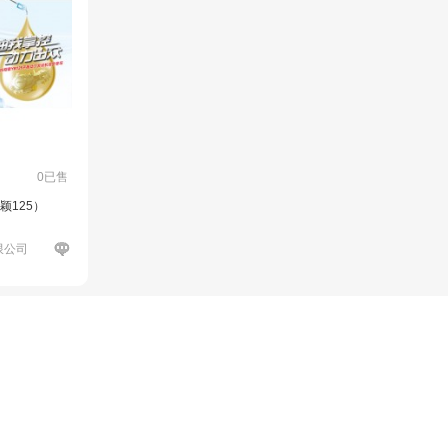
0已售
颖125）
限公司