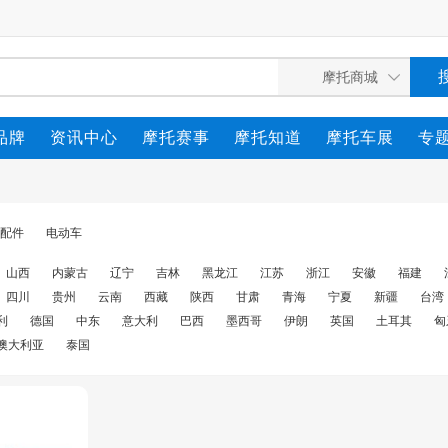
品牌
资讯中心
摩托赛事
摩托知道
摩托车展
专
配件
电动车
山西
内蒙古
辽宁
吉林
黑龙江
江苏
浙江
安徽
福建
四川
贵州
云南
西藏
陕西
甘肃
青海
宁夏
新疆
台湾
利
德国
中东
意大利
巴西
墨西哥
伊朗
英国
土耳其
匈
澳大利亚
泰国