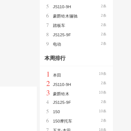
5
2条
JS110-9H
6
2条
豪爵铃木骊驰
7
2条
踏板车
8
2条
JS125-9F
9
2条
电动
本周排行
1
19条
本田
2
2条
JS110-9H
3
10条
豪爵铃木
4
2条
JS125-9F
5
10条
150
6
2条
150摩托车
7
18条
五羊-本田