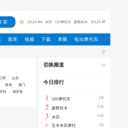
JS110-9H
本田
150摩托车
豪爵铃木
JS125-9F
150
五羊-本田
五羊本田摩托
豪爵铃木骊驰
摩
题
图库
视频
下载
摩圈
电动摩托车
托车
JS110-9H
切换频道
江西
山东
今日排行
香港
澳门
牙利
俄罗斯
1
2条
150摩托车
2
10条
豪爵铃木
3
19条
本田
4
3条
五羊本田摩托