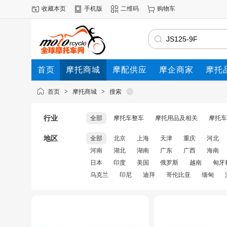
收藏本页
手机版
二维码
购物车
首页
摩托商城
摩配供应
摩企商家
摩托
动态
首页
>
摩托商城
>
搜索
行业
全部
摩托车整车
摩托用品及相关
摩托车
地区
全部
北京
上海
天津
重庆
河北
河南
湖北
湖南
广东
广西
海南
日本
印度
美国
俄罗斯
越南
匈牙
乌克兰
印尼
迪拜
哥伦比亚
缅甸