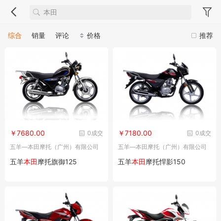
综合
销量
评论
价格
推荐
￥7680.00
￥7180.00
0成交
0成交
五羊—本田摩托（广州）有限公司
五羊—本田摩托（广州）有限公司
五羊
本田
摩托旗御125
五羊
本田
摩托悍影150