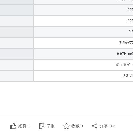
12
12
9.
7.2kw/7
9.97N·m/
前：鼓式、
2.3L/
点赞
举报
收藏
分享
0
0
103