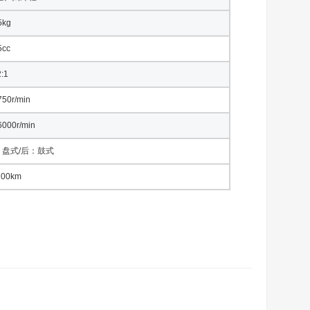
5kg
5cc
2:1
750r/min
6000r/min
盘式/后：鼓式
100km