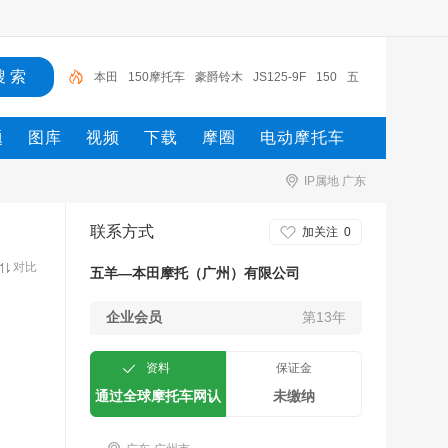
本田
150摩托车
豪爵铃木
JS125-9F
150
五
羊-本田
五羊本田摩托
摩托车
豪爵铃木骊驰
JS11
题
图库
视频
下载
摩圈
电动摩托车
0-9H
IP属地 广东
联系方式
加关注
0
对比
五羊—本田摩托（广州）有限公司
企业会员
第13年
资料
保证金
通过全球摩托车网认
未缴纳
证