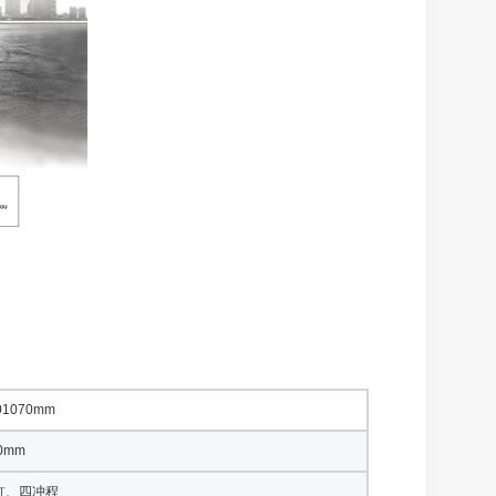
01070mm
0mm
缸、四冲程