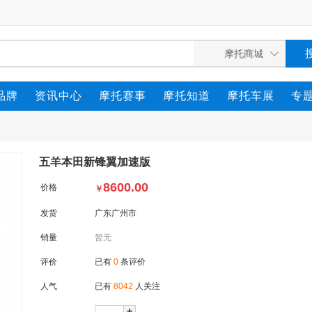
品牌
资讯中心
摩托赛事
摩托知道
摩托车展
专
五羊本田新锋翼加速版
8600.00
价格
￥
发货
广东广州市
销量
暂无
评价
已有
0
条评价
人气
已有
8042
人关注
+