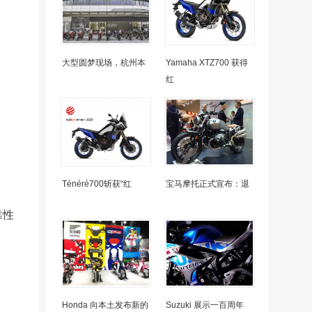
大型圆梦现场，杭州本
Yamaha XTZ700 获得
红
Ténéré700斩获“红
宝马摩托正式宣布：退
靠性
。
Honda 向本土发布新的
Suzuki 展示一百周年