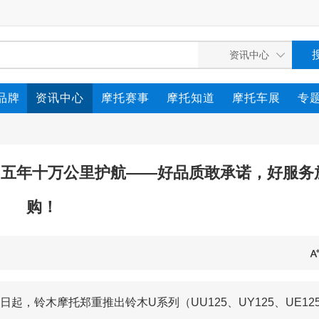
品牌
资讯中心
摩托赛事
摩托知道
摩托车展
专
，五年十万公里护航——好品质敢承诺，好服务
购！
，铃木摩托郑重推出铃木U系列（UU125、UY125、UE12