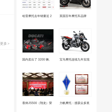
哈雷摩托去年销量近 2
英国百年摩托车品牌
更多
>
国内卖出了 3200 辆、
宝马摩托连续九年实现
香帅JS500（翔龙）荣
力帆摩托：揽获众多奖