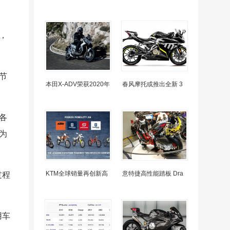
，
节
本田X-ADV荣获2020年
春风摩托或推出全新 3
各
为
KTM全球销量再创新高
意特捷高性能踏板 Dra
过程
用车