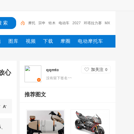
摩托
宗申
铃木
电动车
2027
环塔拉力赛
MX
GP
Moto2
摩托车
yamaha
题
图库
视频
下载
摩圈
电动摩托车
加关注
qqmtc
0
放心
没有留下签名~~
推荐图文
5、