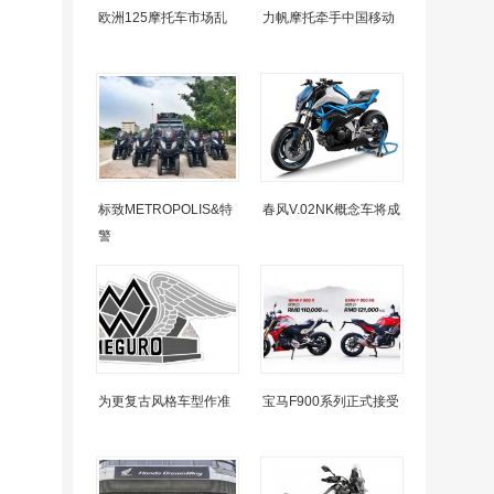
欧洲125摩托车市场乱
力帆摩托牵手中国移动
标致METROPOLIS&特
春风V.02NK概念车将成
警
为更复古风格车型作准
宝马F900系列正式接受