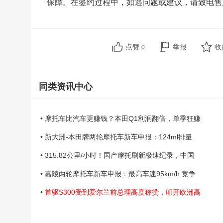
保障。在签约过程中，如遇问题或建议，请致电售后服务
点赞
举报
收
0
同类资讯中心
• 摩托车比汽车更赚钱？本田Q1利润翻倍，单季狂赚
• 新大洲-本田牌两轮摩托车新车申报：124ml排量
• 315.82公里/小时！国产摩托刷新极速纪录，中国
• 嘉陵两轮摩托车新车申报：最高车速95km/h 竞争
•
首驱S300受到爱尔兰前总理高度称赞，叩开欧洲高