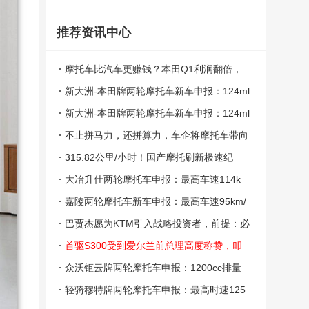
推荐资讯中心
摩托车比汽车更赚钱？本田Q1利润翻倍，
单季狂赚5307亿日元
新大洲-本田牌两轮摩托车新车申报：124ml
排量配ABS 能否抢占通勤踏板市场？
新大洲-本田牌两轮摩托车新车申报：124ml
排量 选装ABS 能否俘获通勤用户青睐？
不止拼马力，还拼算力，车企将摩托车带向
智能化
315.82公里/小时！国产摩托刷新极速纪
录，中国跻身全球顶级性能行列
大冶升仕两轮摩托车申报：最高车速114k
m/h 能否占市场份额？
嘉陵两轮摩托车新车申报：最高车速95km/
h 竞争力如何？
巴贾杰愿为KTM引入战略投资者，前提：必
须紧抱“印度制造”大腿
首驱S300受到爱尔兰前总理高度称赞，叩
开欧洲高端市场的大门
众沃钜云牌两轮摩托车申报：1200cc排量
能否撬动大排量市场？
轻骑穆特牌两轮摩托车申报：最高时速125