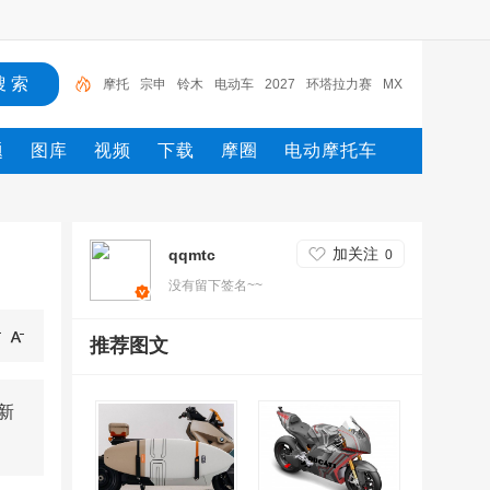
摩托
宗申
铃木
电动车
2027
环塔拉力赛
MX
GP
Moto2
摩托车
yamaha
题
图库
视频
下载
摩圈
电动摩托车
加关注
qqmtc
0
没有留下签名~~
推荐图文
新