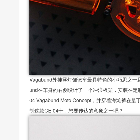
Vagabund外挂雾灯饰该车最具特色的小巧思之一且为了凸显
und在车身的右侧设计了一个冲浪板架，安装在
04 Vagabund Moto Concept，并穿着海滩
制这款CE 04十，想要传达的意象之一吧？