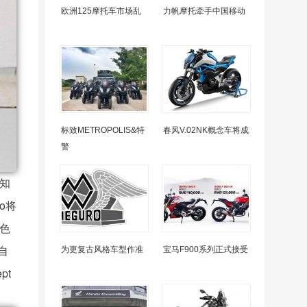
欧洲125摩托车市场乱
力帆摩托牵手中国移动
标致METROPOLIS&特
春风V.02NK概念车将成
警
家知
to将
配色
自
为更复古风格车型作准
宝马F900系列正式接受
pt