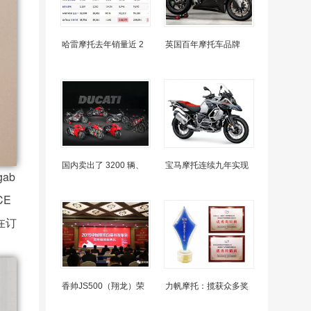
哈雷摩托去年销量近 2
英国百年摩托车品牌
国内卖出了 3200 辆、
宝马摩托连续九年实现
ab
CE
o在订
香帅JS500（翔龙）荣
力帆摩托：揽获众多奖