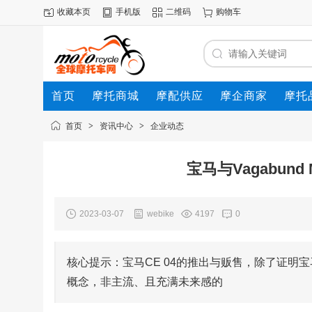
收藏本页
手机版
二维码
购物车
首页
摩托商城
摩配供应
摩企商家
摩托
动态
首页
>
资讯中心
>
企业动态
宝马与Vagabun
2023-03-07
webike
4197
0
核心提示：宝马CE 04的推出与贩售，除了证
概念，非主流、且充满未来感的