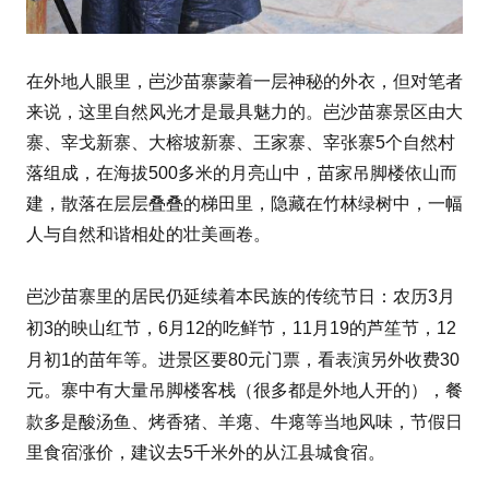
岜沙苗寨
在外地人眼里，
蒙着一层神秘的外衣，但对笔者
来说，这里自然风光才是最具魅力的。岜沙苗寨景区由大
寨、宰戈新寨、大榕坡新寨、王家寨、宰张寨5个自然村
落组成，在海拔500多米的月亮山中，苗家吊脚楼依山而
建，散落在层层叠叠的梯田里，隐藏在竹林绿树中，一幅
人与自然和谐相处的壮美画卷。
传统节日
岜沙苗寨里的居民仍延续着本民族的
：农历3月
芦笙节
初3的映山红节，6月12的吃鲜节，11月19的
，12
苗年
月初1的
等。进景区要80元门票，看表演另外收费30
元。寨中有大量吊脚楼客栈（很多都是外地人开的），餐
烤香猪
牛瘪
款多是酸汤鱼、
、羊瘪、
等当地风味，节假日
里食宿涨价，建议去5千米外的从江县城食宿。