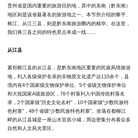
黔东南
贵州省是国内重要的旅游目的地，其中的东南（
）
黎平
地区则是该省最著名的旅游地之一。本节所介绍的
、
榕江
从江
、
三县，则是黔东南旅游圈内的精华。在这里，
我们将三县之间的特色景点串成一线……
从江县
榕江县
紧邻
的从江县，是黔东南地区重要的民族风情旅游
非物质文化遗产
地，列入各级保护名录的
达110余个，县
境内有4个国家级文物保护单位、5个省级文物保护单位
和大批国家A级旅游区，76个村落列入中国传统村落名
录，2个国家级“历史文化名村”，10个国家级“少数民族特
色村寨”，48个省级“少数民族特色村寨”。坐落在都柳江
畔的从江县城是一座山水宜居小城，周边密集分布着众多
自然和人文风光景区。