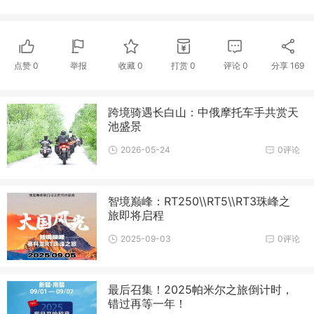
点赞
0
举报
收藏
0
打赏
0
评论
0
分享
169
跨境骑遇长白山：中俄摩托车手共赏天
池盛景
2026-05-24
0评论
智境巅峰：RT250\\RT5\\RT3珠峰之
旅即将启程
2025-09-03
0评论
最后召集！2025帕米尔之旅倒计时，
错过再等一年！