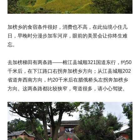
加榜乡的食宿条件很好，消费也不高，在此仙境小住几
日，早晚时分漫步加车河岸，眼前的美景会让你终生难
忘。
去加榜梯田有两条路——榕江县城顺321国道东行，约50
千米后，在下江路口右拐奔加榜乡方向；从江县城顺202
省道奔西南方向，约20千米后在腊俄桥头左拐奔加榜乡
方向。这两条路都比较狭窄，弯道很多，请小心驾驶。