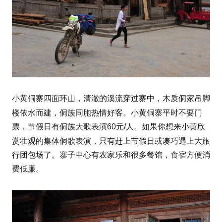
小黄侗寨四面环山，清澈的溪流穿过寨中，木质侗家吊脚
侗族
楼依水而建，
同胞热情好客。小黄侗寨平时不要门
票，节假日有侗族大歌表演60元/人。如果你想来小黄欣
侗歌
赏壮观的集体
表演，只有赶上节假日或凑巧遇上大旅
行团包场了。寨子中心有农家乐和很多餐馆，食宿方便消
费低廉。