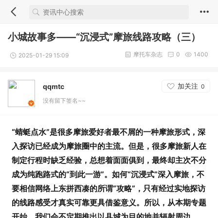
小城故事多——“沉浸式”摩旅线路攻略（三）
摩托车杂志
0
1400
2025-01-29 15:09
加关注
qqmtc
0
没有留下签名~~
“蜻蜓点水”是很多摩旅爱好者最不屑的一种摩旅形式，深
入探访已经成为摩旅圈中的主流。但是，很多摩旅新人在
制定行程时缺乏经验，总想着面面俱到，最终却主次不分
成为纯跑路式的“到此一游”。如何“沉浸式”深入摩旅，不
要相信网络上东拼西凑的所谓“攻略”，只有经过实地探访
的线路感受才真实可靠更具借鉴意义。所以，从本期专题
开始，我们会不定期推出以县城为目的地并辐射周边