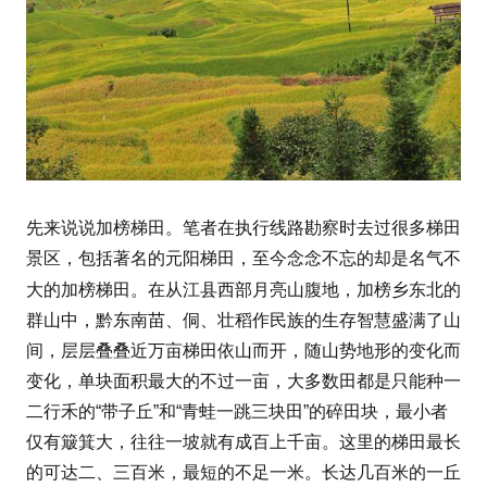
加榜梯田
先来说说
。笔者在执行线路勘察时去过很多梯田
景区，包括著名的元阳梯田，至今念念不忘的却是名气不
月亮山
加榜乡
大的加榜梯田。在从江县西部
腹地，
东北的
群山中，黔东南苗、侗、壮稻作民族的生存智慧盛满了山
间，层层叠叠近万亩梯田依山而开，随山势地形的变化而
变化，单块面积最大的不过一亩，大多数田都是只能种一
二行禾的“带子丘”和“青蛙一跳三块田”的碎田块，最小者
仅有簸箕大，往往一坡就有成百上千亩。这里的梯田最长
的可达二、三百米，最短的不足一米。长达几百米的一丘