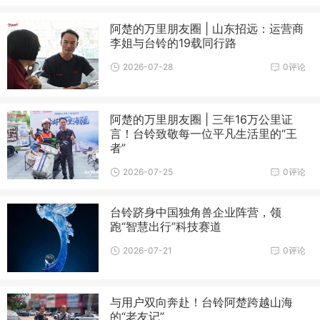
阿楚的万里朋友圈 | 山东招远：运营商
李姐与台铃的19载同行路
2026-07-28
0评论
阿楚的万里朋友圈 | 三年16万公里证
言！台铃致敬每一位平凡生活里的“王
者”
2026-07-25
0评论
台铃跻身中国独角兽企业阵营，领
跑“智慧出行”科技赛道
2026-07-21
0评论
与用户双向奔赴！台铃阿楚跨越山海
的“老友记”