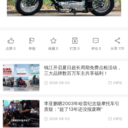
点赞
0
举报
收藏
0
打赏
0
评论
0
分享
170
钱江开启夏日超长周期免费点检活动，
三大品牌数百万车主共享福利！
2026-08-03
0评论
李亚鹏晒2003年哈雷纪念版摩托车引
质疑：“超了13年还没报废啊”
2026-08-03
0评论