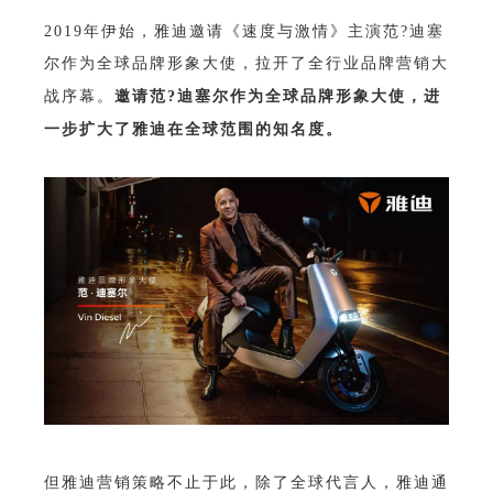
2019年伊始，雅迪邀请《速度与激情》主演范?迪塞
尔作为全球品牌形象大使，拉开了全行业品牌营销大
战序幕。
邀请范?迪塞尔作为全球品牌形象大使，进
一步扩大了雅迪在全球范围的知名度。
但雅迪营销策略不止于此，除了全球代言人，雅迪通