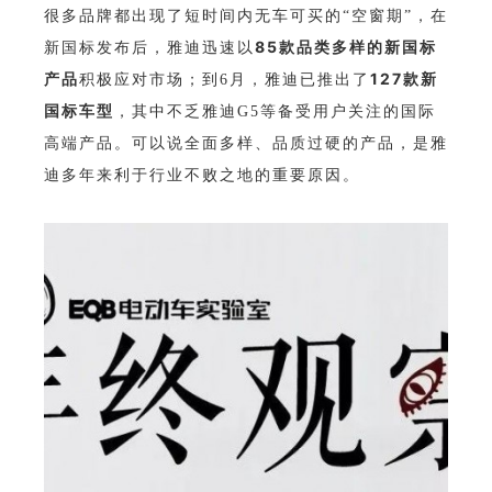
很多品牌都出现了短时间内无车可买的“空窗期”，在
85款品类多样的新国标
新国标发布后，雅迪迅速以
产品
127款新
积极应对市场；
到6月，雅迪已推出了
国标车型
，其中不乏雅迪G5等备受用户关注的国际
高端产品。
可以说全面多样、品质过硬的产品，是雅
迪多年来利于行业不败之地的重要原因。