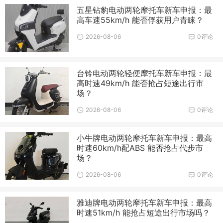
五星钻豹电动两轮摩托车新车申报：最
高车速55km/h 能否俘获用户青睐？
2026-08-06
0评论
台铃电动两轮轻便摩托车新车申报：最
高时速49km/h 能否抢占短途出行市
场？
2026-08-06
0评论
小牛牌电动两轮摩托车新车申报：最高
时速60km/h配ABS 能否抢占代步市
场？
2026-08-06
0评论
雅迪牌电动两轮摩托车新车申报：最高
时速51km/h 能抢占短途出行市场吗？