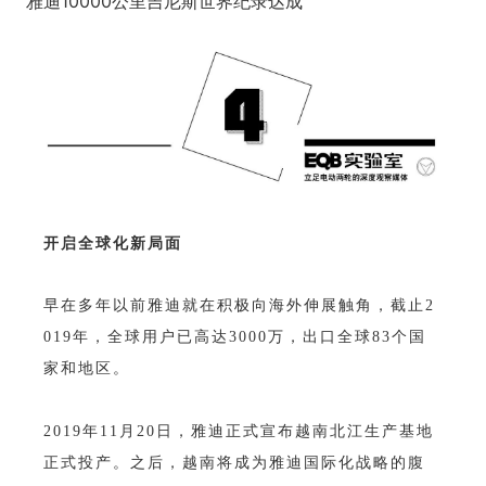
雅迪10000公里吉尼斯世界纪录达成
开启全球化新局面
早在多年以前雅迪就在积极向海外伸展触角，截止2
019年，全球用户已高达3000万，出口全球83个国
家和地区。
2019年11月20日，雅迪正式宣布越南北江生产基地
正式投产。
之后，越南将成为雅迪国际化战略的腹