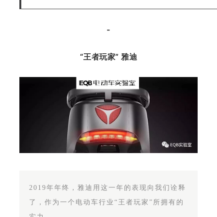
-
“王者玩家” 雅迪
2019年年终，雅迪用这一年的表现向我们诠释
了，作为一个电动车行业“王者玩家”所拥有的
实力。