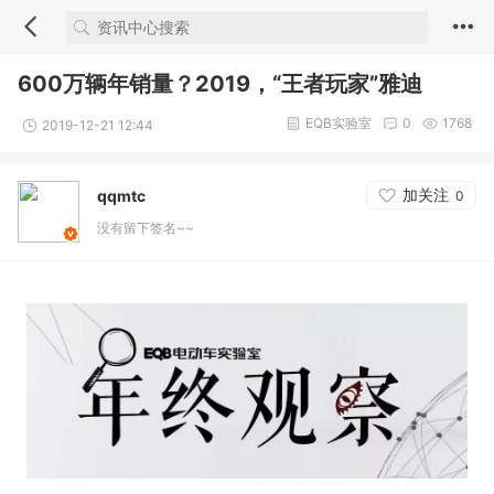
600万辆年销量？2019，“王者玩家”雅迪
EQB实验室
0
1768
2019-12-21 12:44
加关注
qqmtc
0
没有留下签名~~