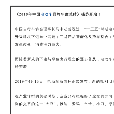
电动车
《2019年中国
品牌年度总结》强势开启！
中国自行车协会理事长马中超曾说过，“十三五”时期
升级环境下迈向中高端；
二是产品智能化及跨界整合；
发生改变，消费潜力巨大。
而随着新规的下达与绿色出行理念的逐步普及，电动车
转变着。
2019年4月15日，电动车新国标正式发布，新的规则
在产业转型的关键时期，企业只有把握好了舵盘的方向
则的交替的这一“大浪”，雅迪、爱玛、台铃、小刀、