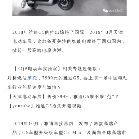
2018年雅迪G5的推出惊艳了国际，2019年3月天津
电动车展，这款备受关注的智能电摩终于回归国内，
掀起一股高端电摩热潮。
【EQB电动车实验室】相关专题超链接：
摩托
对标燃油
，7999元的雅迪G5, 要上演一场中国电动
车行业的新速度与激情？
【天津电动车展】售价7999，雅迪G5够不够“范”？
【youtube】雅迪G5抢先开箱视频
2019年10月，雅迪再接再厉，发布了两款高端产
品，G5车型升级版车型G5-Max，及面向全球高端市