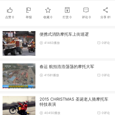
点赞
0
举报
收藏
0
打赏
0
评论
0
分享
81
便携式消防摩托车上街巡逻
41463播放
0评论
春运 航拍浩浩荡荡的摩托大军
41581播放
0评论
2015 CHRISTMAS 圣诞老人骑摩托车
特技表演
40450播放
0评论