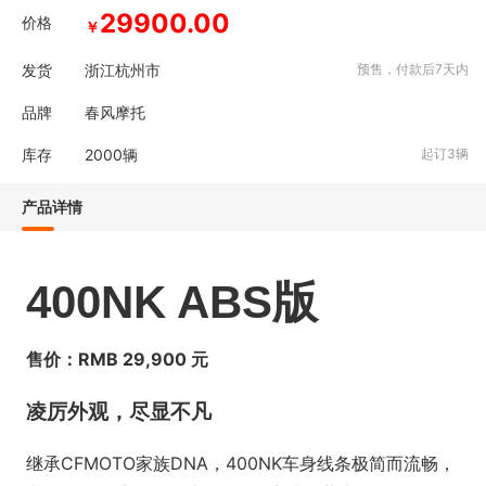
29900.00
价格
￥
发货
浙江杭州市
预售，付款后7天内
品牌
春风摩托
库存
2000
辆
起订3辆
产品详情
400NK ABS版
售价：RMB 29,900 元
凌厉外观，尽显不凡
继承CFMOTO家族DNA，400NK车身线条极简而流畅，