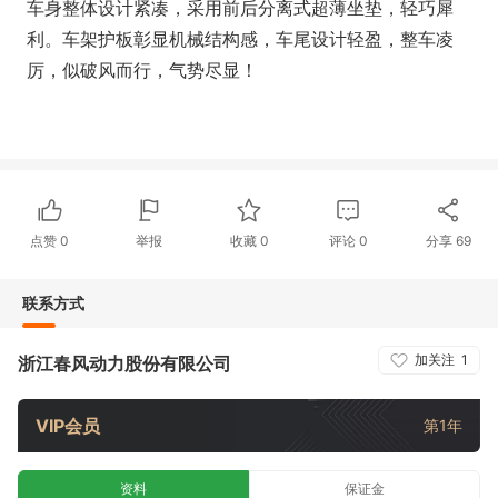
车身整体设计紧凑，采用前后分离式超薄坐垫，轻巧犀
利。车架护板彰显机械结构感，车尾设计轻盈，整车凌
厉，似破风而行，气势尽显！
点赞
0
举报
收藏
0
评论
0
分享
69
联系方式
加关注
1
浙江春风动力股份有限公司
VIP会员
第1年
资料
保证金