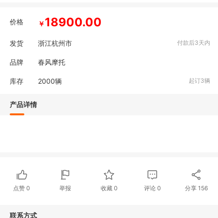
18900.00
价格
￥
发货
浙江杭州市
付款后3天内
品牌
春风摩托
库存
2000
辆
起订3辆
产品详情
点赞
0
举报
收藏
0
评论
0
分享
156
联系方式