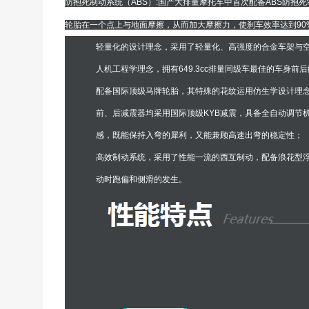
防抱死制动系统（ABS）:国产大排量摩托车中首次配备ABS防
轮胎在一个点上与地面摩擦，从而加大摩擦力，使刹车效率达到9
轻量化的设计理念，采用了轻量化、高强度的合金车架与
人机工程学理念，拥有649.3cc排量同级车最佳的车身
配备国际顶级马牌轮胎，其特殊的花纹运用仿生学设计理
前、后减震器均采用国际顶级KYB减震，具备全自动调节
感，既能保持入弯的犀利，又能兼顾高速出弯的稳定性；
高效制动系统，采用了性能一流的西互制动，配备浪花型
动时跑偏和侧滑的发生。