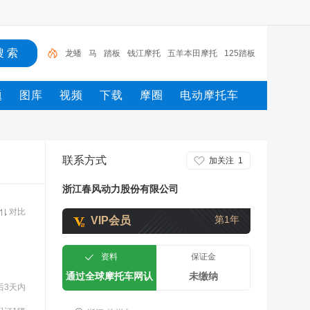
龙蟠
马
踏板
钱江摩托
五羊本田摩托
125踏板
摩托车
新大洲
电动车
摩托
摩托车
题
图库
视频
下载
摩圈
电动摩托车
联系方式
加关注
1
浙江春风动力股份有限公司
对比
第1年
VIP会员
资料
保证金
通过全球摩托车网认
未缴纳
后3天内
证