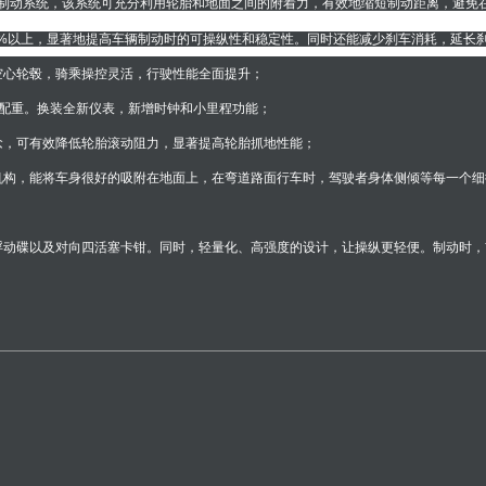
抱死制动系统，该系统可充分利用轮胎和地面之间的附着力，有效地缩短制动距离，避
0%以上，显著地提高车辆制动时的可操纵性和稳定性。同时还能减少刹车消耗，延长
空心轮毂，骑乘操控灵活，行驶性能全面提升；
前后配重。换装全新仪表，新增时钟和小里程功能；
念，可有效降低轮胎滚动阻力，显著提高轮胎抓地性能；
机构，能将车身很好的吸附在地面上，在弯道路面行车时，驾驶者身体侧倾等每一个
浮动碟以及对向四活塞卡钳。同时，轻量化、高强度的设计，让操纵更轻便。制动时，