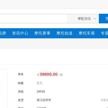
品牌
资讯中心
摩托赛事
摩托知道
摩托车展
专
39800.00
单价
￥
/ 辆
销量
暂无
浏览
28556
发货
浙江杭州市
付款