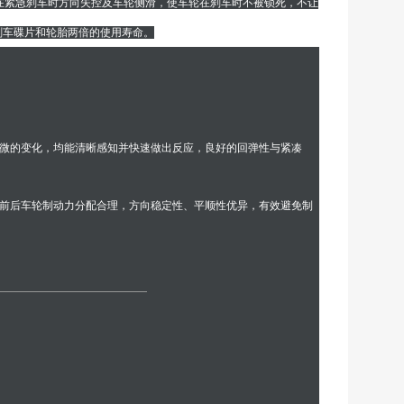
免在紧急刹车时方向失控及车轮侧滑，使车轮在刹车时不被锁死，不让
刹车碟片和轮胎两倍的使用寿命。
细微的变化，均能清晰感知并快速做出反应，良好的回弹性与紧凑
前后车轮制动力分配合理，方向稳定性、平顺性优异，有效避免制