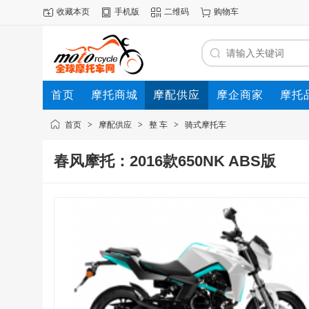
收藏本页
手机版
二维码
购物车
首页
摩托商城
摩配供应
摩企商家
摩托
动态
首页
>
摩配供应
>
整 车
>
骑式摩托车
春风摩托：2016款650NK ABS版