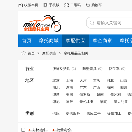
收藏本页
手机版
二维码
购物车
首页
摩托商城
摩配供应
摩企商家
摩托
动态
首页
>
摩配供应
>
摩托用品及相关
行业
服饰及护具
(1)
防盗锁具
(0)
防尘罩
(0)
地区
北京
上海
天津
重庆
河北
山西
湖北
湖南
广东
广西
海南
四川
印度
美国
俄罗斯
越南
匈牙利
德
印尼
迪拜
哥伦比亚
缅甸
澳大利亚
类别
供应
提供服务
供应二手
提供加工
提