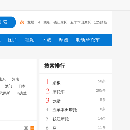
龙蟠
马
踏板
钱江摩托
五羊本田摩托
125踏板
摩托车
新大洲
电动车
摩托
摩托车
题
图库
视频
下载
摩圈
电动摩托车
搜索排行
1
山东
河南
50条
踏板
澳门
日本
2
295条
摩托车
俄罗斯
乌克兰
3
5条
龙蟠
4
18条
五羊本田摩托
5
14条
钱江摩托
6
11条
马