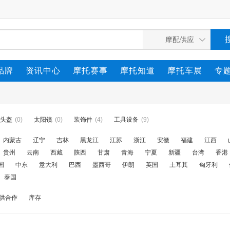
品牌
资讯中心
摩托赛事
摩托知道
摩托车展
专
头盔
(0)
太阳镜
(0)
装饰件
(4)
工具设备
(9)
内蒙古
辽宁
吉林
黑龙江
江苏
浙江
安徽
福建
江西
贵州
云南
西藏
陕西
甘肃
青海
宁夏
新疆
台湾
香港
国
中东
意大利
巴西
墨西哥
伊朗
英国
土耳其
匈牙利
泰国
供合作
库存