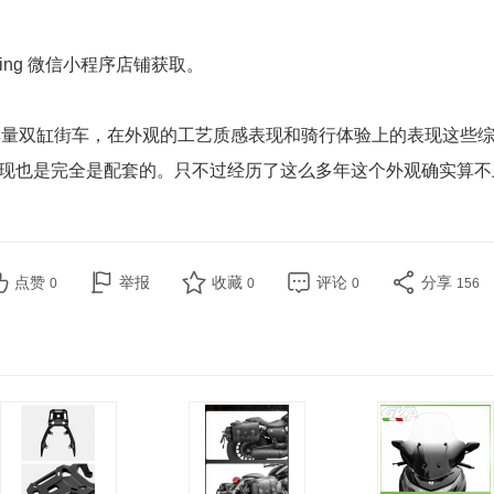
ing 微信小程序店铺获取。
小排量双缸街车，在外观的工艺质感表现和骑行体验上的表现这些
现也是完全是配套的。只不过经历了这么多年这个外观确实算不
点赞
举报
收藏
评论
分享
0
0
0
156