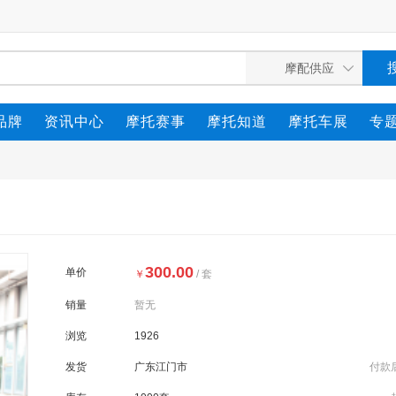
品牌
资讯中心
摩托赛事
摩托知道
摩托车展
专
300.00
单价
￥
/ 套
销量
暂无
浏览
1926
发货
广东江门市
付款