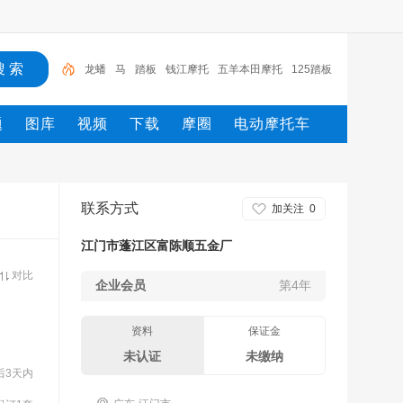
龙蟠
马
踏板
钱江摩托
五羊本田摩托
125踏板
摩托车
新大洲
摩托
电动车
摩托车
题
图库
视频
下载
摩圈
电动摩托车
联系方式
加关注
0
江门市蓬江区富陈顺五金厂
对比
企业会员
第4年
资料
保证金
未认证
未缴纳
后3天内