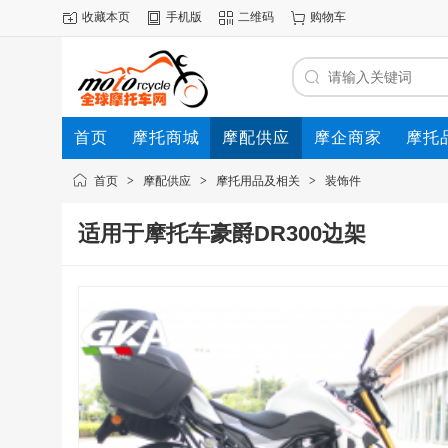
收藏本页
手机版
二维码
购物车
首页
摩托商城
摩配供应
摩企商家
摩托
动态
首页
>
摩配供应
>
摩托用品及相关
>
装饰件
适用于摩托车豪爵DR300边架