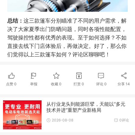
总结：
这三款篷车分别瞄准了不同的用户需求，解
决了大家夏季出门防晒问题，同时各项性能配置，
驾驶操控性都有优秀的表现。至于如何选择？不如
直接去线下门店体验后，再做决定。好了，那么你
们觉得以上三款篷车如何？评论区聊聊吧！
点赞
0
举报
收藏
0
打赏
0
评论
0
分享
14
从行业龙头到能源巨擘，天能以“多元
技术并进”重塑产业新格局
2026-08-08
0评论