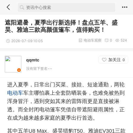
遮阳避暑，夏季出行新选择！盘点五羊、盛
昊、雅迪三款高颜值篷车，值得购买！
电动车观察
0
524
2026-07-09 10:05
加关注
qqmtc
0
没有留下签名~~
进入夏季，日常出门买菜、接娃、短途通勤，两轮
电动车
车主哪怕裹上全套防晒装备，也难免被热到
浑身冒汗，遇到突如其来的雷阵雨更是直接被淋
透。而全封闭电动篷车凭借自带遮阳避雨属性，正
在成为越来越多家庭的夏季出行首选。
其中五羊U8 Max、盛昊猎豹T50、雅迪EV301三款