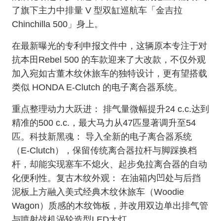
了旗下主力中排量 V 型双缸巡航车「金吉拉
Chinchilla 500」身上。
在最新曝光的专利申报文件中，这辆原本专注于对
抗本田Rebel 500 的车款迎来了大改款，不仅外观
加入宛如古董木纹休旅车的独特设计，更有望搭载
类似 HO
NDA E-Clutch 的电子离合器系统。
重点整理动力大跃进： 排气量微幅提升24 c.c.达到
精准的500 c.c.，最大马力从47匹显著调升至54
匹。科技新黑魂： 导入全新的电子离合器系统
（E-Clutch），保留传统离合器拉杆与脚踩换档
杆，却能实现塞车不熄火、起步免拉离合器的自动
化便利性。复古木纹外观： 在油箱内凹处与后挡
泥板上方融入美式经典木纹休旅车（Woodie
Wagon）质感的木纹饰板，并改用双边单出排气管
与喷射战机涡轮造型LED大灯。