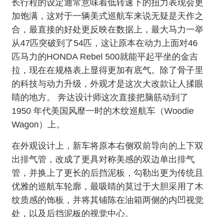
长行程的设定通常意味着低转速下的扭力表现会更
加饱满，这对于一辆美式巡航车来说无疑是天作之
合，最直接的好处更反映在数据上，最大马力一举
从47匹突破到了54匹，这让原本在动力上面对46
匹马力的HO
NDA Rebel 500就能平起平坐的金吉
拉，现在在规格表上显得更加有底气。除了骨子里
的科技与动力升级，外观才是这次大改款让人揉眼
睛的地方。 奔达设计师这次直接把脑筋动到了
1950 年代美国风靡一时的木纹巡航车（Woodie
Wagon）上。
在外观设计上，新车将原本右侧双前导向的上下双
出排气管，改成了更具对称美感的双边单出排气
管，并换上了更长的后挡泥板，勾勒出更为传统且
优雅的巡航车轮廓，最吸睛的莫过于大胆采用了木
纹质感的饰板，并将其铺陈在油箱两侧的内凹视觉
处，以及后挡泥板的视觉中心。