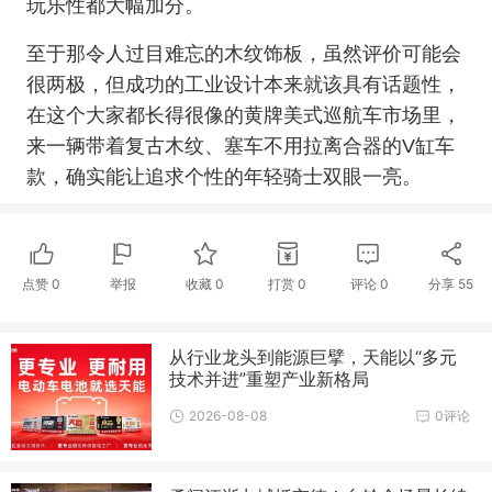
玩乐性都大幅加分。
至于那令人过目难忘的木纹饰板，虽然评价可能会
很两极，但成功的工业设计本来就该具有话题性，
在这个大家都长得很像的黄牌美式巡航车市场里，
来一辆带着复古木纹、塞车不用拉离合器的V缸车
款，确实能让追求个性的年轻骑士双眼一亮。
点赞
0
举报
收藏
0
打赏
0
评论
0
分享
55
从行业龙头到能源巨擘，天能以“多元
技术并进”重塑产业新格局
2026-08-08
0评论