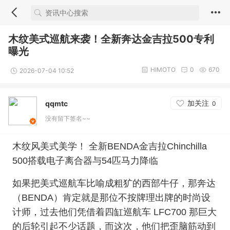
木纹美式巡航来袭！全新奔达金吉拉500专利
曝光
HIMOTO
0
670
2026-07-04 10:52
加关注
qqmtc
0
没有留下签名~~
木纹风美式美学！ 全新BENDA金吉拉Chinchilla
500搭载电子离合器与54匹马力降临
如果把美式巡航车比喻成粗犷的西部牛仔，那奔达
（BENDA）肯定就是那位不按牌理出牌的时尚设
计师，过去他们凭借着四缸巡航车 LFC700 那巨大
的后轮引起不少话题，而这次，他们把歪脑筋动到