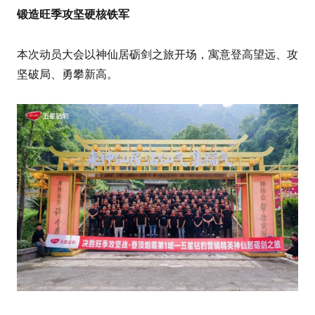
锻造旺季攻坚硬核铁军
本次动员大会以神仙居砺剑之旅开场，寓意登高望远、攻
坚破局、勇攀新高。