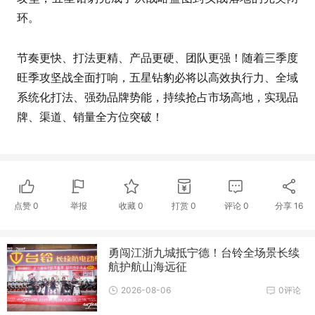
环。
节奏更快、打法更精、产品更硬、团队更强！随着三季度
旺季攻坚战全面打响，五星钻豹必将以高效执行力、全域
系统化打法、强劲品牌势能，持续抢占市场高地，实现品
牌、渠道、销量全方位突破！
点赞
0
举报
收藏
0
打赏
0
评论
0
分享
16
勇闯江浙九城抵宁德！台铃全场景长续
航护航山海远征
2026-08-06
0评论