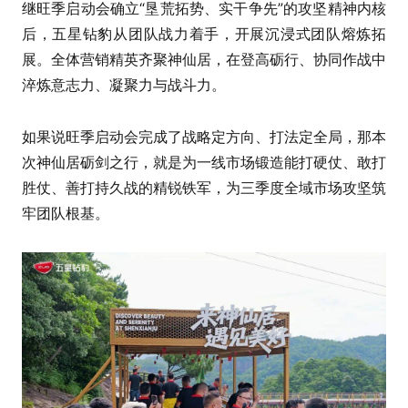
继旺季启动会确立“垦荒拓势、实干争先”的攻坚精神内核
后，五星钻豹从团队战力着手，开展沉浸式团队熔炼拓
展。全体营销精英齐聚神仙居，在登高砺行、协同作战中
淬炼意志力、凝聚力与战斗力。
如果说旺季启动会完成了战略定方向、打法定全局，那本
次神仙居砺剑之行，就是为一线市场锻造能打硬仗、敢打
胜仗、善打持久战的精锐铁军，为三季度全域市场攻坚筑
牢团队根基。