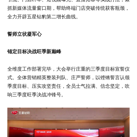
抓新媒体流量窗口期，帮助终端门店突破传统获客瓶颈，
全力开辟五星钻豹第二增长曲线。
誓师立状凝军心
锚定目标决战旺季新巅峰
全维度工作部署完毕，大会举行庄重的三季度目标宣誓仪
式。全体营销精英整装列队、庄严誓师，以铿锵誓言认领
季度目标、压实攻坚责任，全员士气拉满、信念坚定，吹
响三季度旺季决战冲锋号。