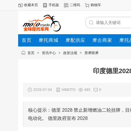
收藏本页
手机版
二维码
购物车
首页
摩托商城
摩配供应
摩企商家
摩托
动态
首页
>
资讯中心
>
政策法规
>
禁摩限摩
印度德里20
2026-07-04
HIMOTO
485
0
核心提示：德里 2028 禁止新增燃油二轮挂牌，目
电动化。 德里政府宣布 2028