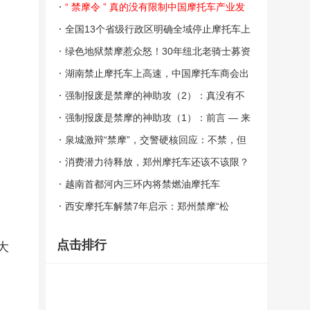
“ 禁摩令 ” 真的没有限制中国摩托车产业发
展了吗？
全国13个省级行政区明确全域停止摩托车上
高速
绿色地狱禁摩惹众怒！30年纽北老骑士募资
起诉
湖南禁止摩托车上高速，中国摩托车商会出
函“劝阻”
强制报废是禁摩的神助攻（2）：真没有不
被利益集团影响的规则 ？
强制报废是禁摩的神助攻（1）：前言 — 来
龙去脉
泉城激辩“禁摩”，交警硬核回应：不禁，但
严管
消费潜力待释放，郑州摩托车还该不该限？
越南首都河内三环内将禁燃油摩托车
西安摩托车解禁7年启示：郑州禁摩“松
绑”还要多久
点击排行
大