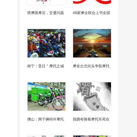
禁摩限摩后，交通问题
48家摩企联合上书全国
南宁：昔日＂摩托之城
摩友台北街头争取摩托
佛山：两千辆特许摩托
我拥有骑着摩托车死在