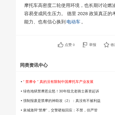
摩托车高密度二轮使用环境，也长期讨论燃油
容易变成民生压力。 德里 2028 政策真
能力、也有信心换到
电动车
。
点赞
举报
收
0
同类资讯中心
•
“ 禁摩令 ” 真的没有限制中国摩托车产业发展
• 绿色地狱禁摩惹众怒！30年纽北老骑士募资起诉
• 强制报废是禁摩的神助攻（2）：真没有不被利益
• 泉城激辩“禁摩”，交警硬核回应：不禁，但严管