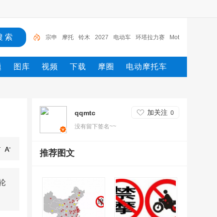
宗申
摩托
铃木
2027
电动车
环塔拉力赛
Mot
o2
MXGP
Moto3
yamaha
题
图库
视频
下载
摩圈
电动摩托车
加关注
qqmtc
0
没有留下签名~~
推荐图文
轮