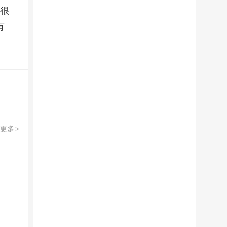
令很
有
更多
>