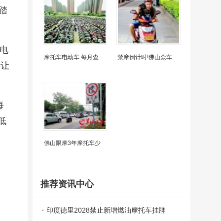
踏
电
摩托车电动车 每月查
禁摩倒计时!佛山众车
年让
每
低
佛山限摩3年摩托车少
推荐资讯中心
印度德里2028禁止新增燃油摩托车挂牌