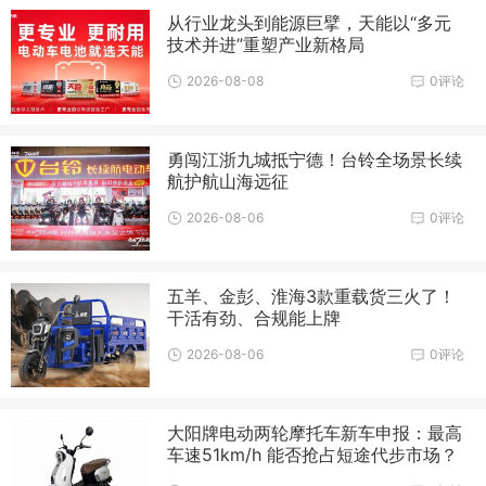
从行业龙头到能源巨擘，天能以“多元
技术并进”重塑产业新格局
2026-08-08
0评论
勇闯江浙九城抵宁德！台铃全场景长续
航护航山海远征
2026-08-06
0评论
五羊、金彭、淮海3款重载货三火了！
干活有劲、合规能上牌
2026-08-06
0评论
大阳牌电动两轮摩托车新车申报：最高
车速51km/h 能否抢占短途代步市场？