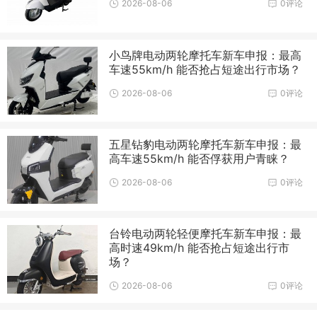
2026-08-06
0评论
小鸟牌电动两轮摩托车新车申报：最高
车速55km/h 能否抢占短途出行市场？
2026-08-06
0评论
五星钻豹电动两轮摩托车新车申报：最
高车速55km/h 能否俘获用户青睐？
2026-08-06
0评论
台铃电动两轮轻便摩托车新车申报：最
高时速49km/h 能否抢占短途出行市
场？
2026-08-06
0评论