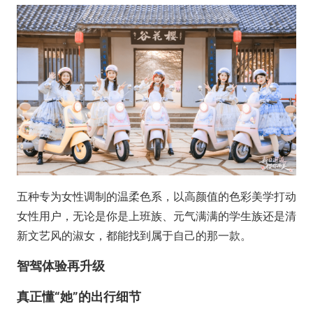
五种专为女性调制的温柔色系，以高颜值的色彩美学打动
女性用户，无论是你是上班族、元气满满的学生族还是清
新文艺风的淑女，都能找到属于自己的那一款。
智驾体验再升级
真正懂“她”的出行细节