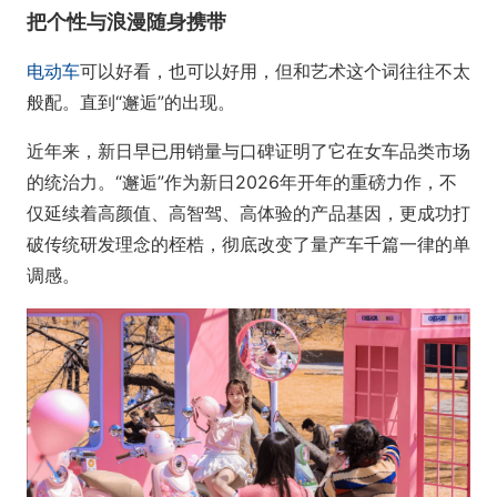
把个性与浪漫随身携带
电动车
可以好看，也可以好用，但和艺术这个词往往不太
般配。直到“邂逅”的出现。
近年来，新日早已用销量与口碑证明了它在女车品类市场
的统治力。“邂逅”作为新日2026年开年的重磅力作，不
仅延续着高颜值、高智驾、高体验的产品基因，更成功打
破传统研发理念的桎梏，彻底改变了量产车千篇一律的单
调感。