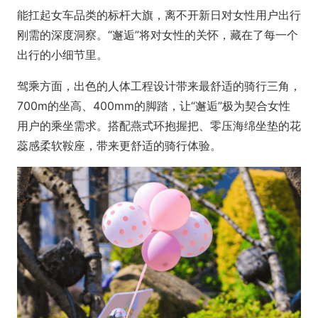
能扛起女车品类的标杆大旗，离不开新日对女性用户出行
刚需的深度洞察。“邂逅”将对女性的关怀，藏在了每一个
出行的小细节里。
驾乘方面，出色的人体工程设计带来最舒适的骑行三角，
700m的坐高、400mm的脚踏，让“邂逅”极为契合女性
用户的乘坐需求。搭配燕式环抱握把、零压海绵坐垫的花
蕊感柔软鞍座，带来更舒适的骑行体验。