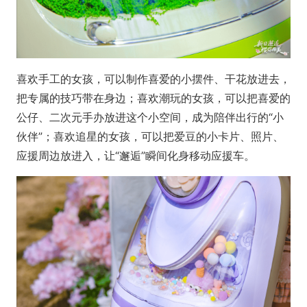
喜欢手工的女孩，可以制作喜爱的小摆件、干花放进去，
把专属的技巧带在身边；喜欢潮玩的女孩，可以把喜爱的
公仔、二次元手办放进这个小空间，成为陪伴出行的“小
伙伴”；喜欢追星的女孩，可以把爱豆的小卡片、照片、
应援周边放进入，让“邂逅”瞬间化身移动应援车。