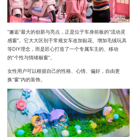
“邂逅”最大的创新与亮点，正是位于车身前板的“流动灵
感窗”。它大大区别于常规女车改加贴花、增加毛绒玩具
等DIY理念，而是匠心打造了一个专属车主的、移动
的“个性与情绪橱窗”。
女性用户可以根据自己的性格、心情、偏好，自由更
换“窗”内的装饰。